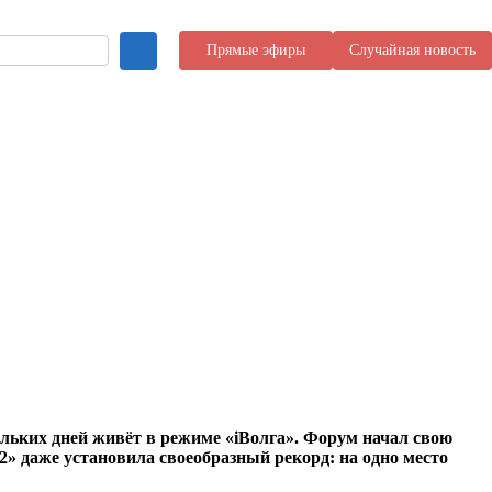
Прямые эфиры
Случайная новость
ольких дней живёт в режиме «iВолга». Форум начал свою
2» даже установила своеобразный рекорд: на одно место