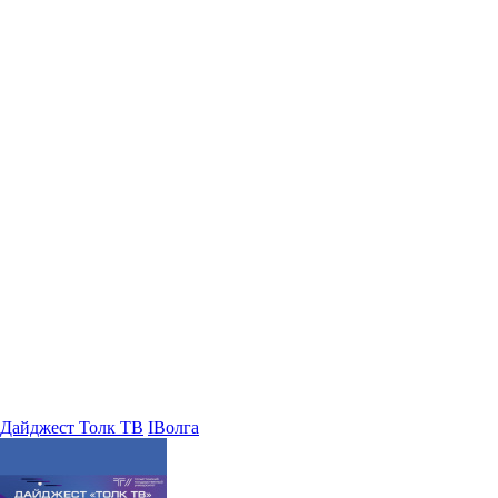
Дайджест Толк ТВ
IВолга