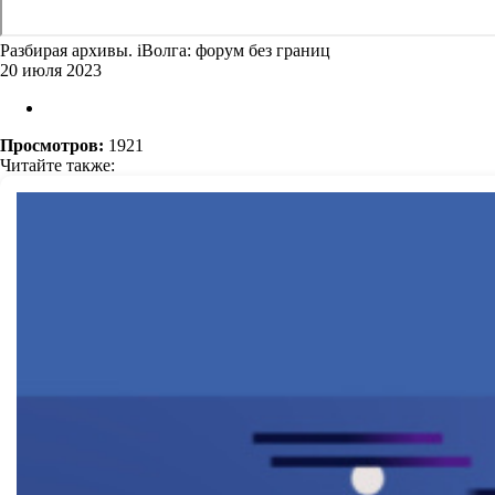
Разбирая архивы. iВолга: форум без границ
20 июля 2023
Просмотров:
1921
Читайте также: