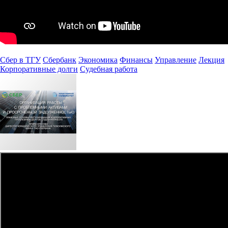
Сбер в ТГУ
Сбербанк
Экономика
Финансы
Управление
Лекция
Корпоративные долги
Судебная работа