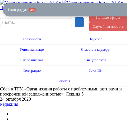
12+
Толк радио
LIVE
Прямые эфиры
Случайная новость
Толковости
Научпоп
Учись как надо
С места в карьеру
Слово школам
Спецпроекты
Толк радио
Толк ТВ
Анонсы
Сбер в ТГУ. «Организация работы с проблемными активами и
просроченной задолженностью». Лекция 5
24 октября 2020
Редакция