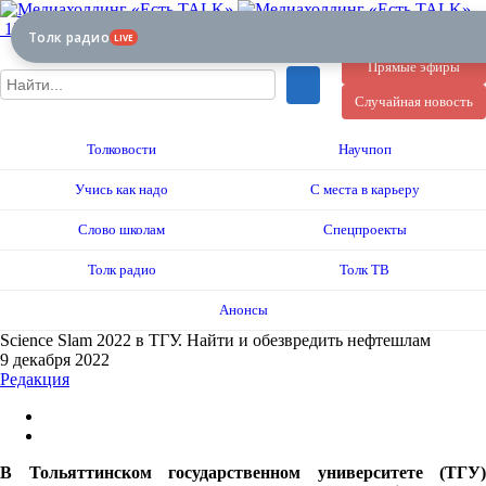
12+
Толк радио
LIVE
Прямые эфиры
Случайная новость
Толковости
Научпоп
Учись как надо
С места в карьеру
Слово школам
Спецпроекты
Толк радио
Толк ТВ
Анонсы
Science Slam 2022 в ТГУ. Найти и обезвредить нефтешлам
9 декабря 2022
Редакция
В Тольяттинском государственном университете (ТГУ)