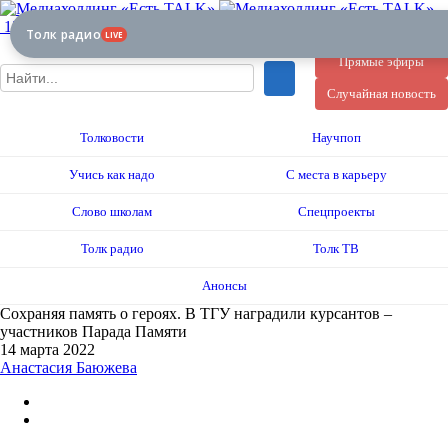
12+
Толк радио
LIVE
Прямые эфиры
Случайная новость
Толковости
Научпоп
Учись как надо
С места в карьеру
Слово школам
Спецпроекты
Толк радио
Толк ТВ
Анонсы
Сохраняя память о героях. В ТГУ наградили курсантов –
участников Парада Памяти
14 марта 2022
Анастасия Баюжева