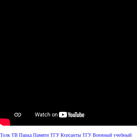
Толк ТВ
Парад Памяти
ТГУ
Курсанты ТГУ
Военный учебный