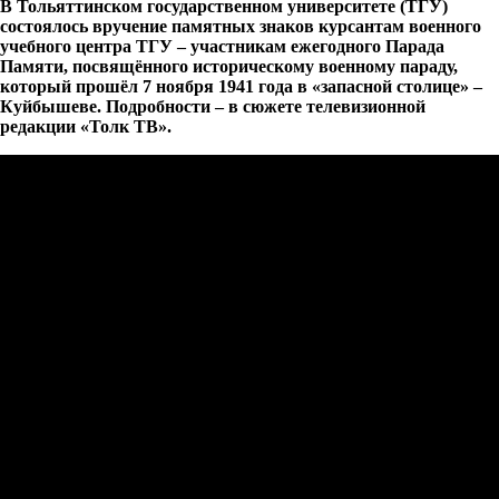
В Тольяттинском государственном университете (ТГУ)
состоялось вручение памятных знаков курсантам военного
учебного центра ТГУ – участникам ежегодного Парада
Памяти, посвящённого историческому военному параду,
который прошёл 7 ноября 1941 года в «запасной столице» –
Куйбышеве. Подробности – в сюжете телевизионной
редакции «Толк ТВ».