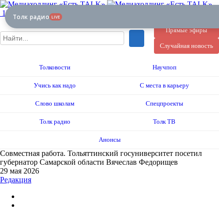
12+
Толк радио
LIVE
Прямые эфиры
Случайная новость
Толковости
Научпоп
Учись как надо
С места в карьеру
Слово школам
Спецпроекты
Толк радио
Толк ТВ
Анонсы
Совместная работа. Тольяттинский госуниверситет посетил
губернатор Самарской области Вячеслав Федорищев
29 мая 2026
Редакция