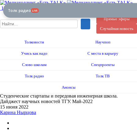
12+
Толк радио
LIVE
Прямые эфиры
Случайная новость
Толковости
Научпоп
Учись как надо
С места в карьеру
Слово школам
Спецпроекты
Толк радио
Толк ТВ
Анонсы
Студенческие стартапы и передовая инженерная школа.
Дайджест научных новостей ТГУ. Май-2022
15 июня 2022
Карина Нырцова