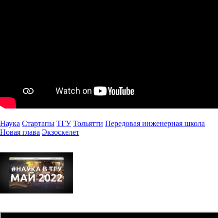
Наука
Стартапы
ТГУ
Тольятти
Передовая инженерная школа
Новая глава
Экзоскелет