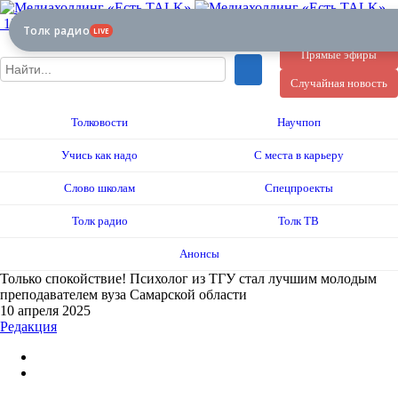
12+
Толк радио
LIVE
Прямые эфиры
Случайная новость
Толковости
Научпоп
Учись как надо
С места в карьеру
Слово школам
Спецпроекты
Толк радио
Толк ТВ
Анонсы
Только спокойствие! Психолог из ТГУ стал лучшим молодым
преподавателем вуза Самарской области
10 апреля 2025
Редакция