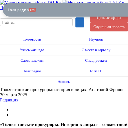
12+
Толк радио
LIVE
Прямые эфиры
Случайная новость
Толковости
Научпоп
Учись как надо
С места в карьеру
Слово школам
Спецпроекты
Толк радио
Толк ТВ
Анонсы
Тольяттинские прокуроры: история в лицах. Анатолий Фролов
30 марта 2025
Редакция
«Тольяттинские прокуроры. История в лицах» – совместный