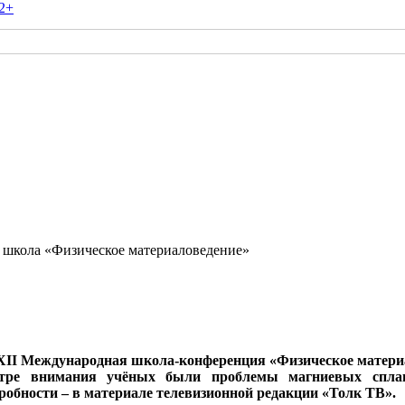
2+
 школа «Физическое материаловедение»
XII Международная школа-конференция «Физическое материало
нтре внимания учёных были проблемы магниевых сплав
обности – в материале телевизионной редакции «Толк ТВ».