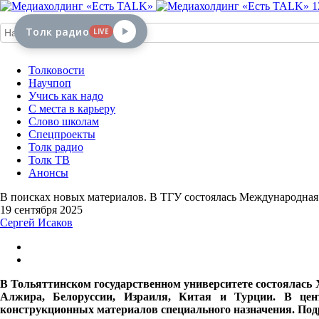
1
Толк радио
LIVE
Толковости
Научпоп
Учись как надо
С места в карьеру
Слово школам
Спецпроекты
Толк радио
Толк ТВ
Анонсы
В поисках новых материалов. В ТГУ состоялась Международная
19 сентября 2025
Сергей Исаков
В Тольяттинском государственном университете состоялась 
Алжира, Белоруссии, Израиля, Китая и Турции. В це
конструкционных материалов специального назначения. Подр