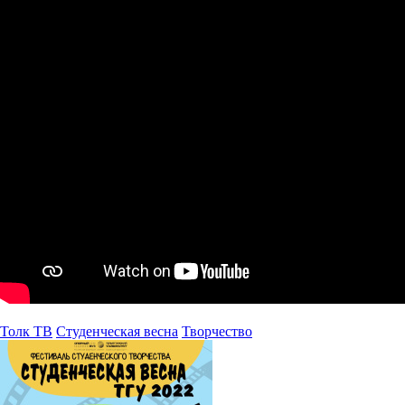
Толк ТВ
Студенческая весна
Творчество