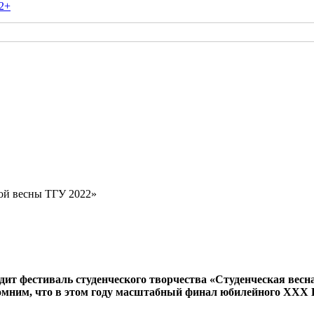
2+
кой весны ТГУ 2022»
дит фестиваль студенческого творчества «Студенческая весн
помним, что в этом году масштабный финал юбилейного
XXX В