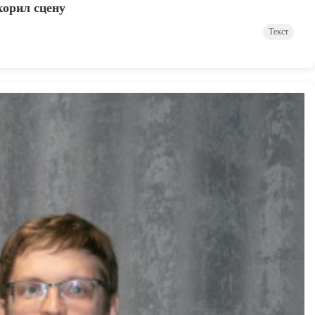
корил сцену
Текст