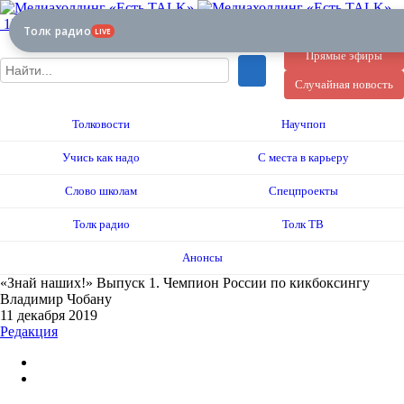
12+
Толк радио
LIVE
Прямые эфиры
Случайная новость
Толковости
Научпоп
Учись как надо
С места в карьеру
Слово школам
Спецпроекты
Толк радио
Толк ТВ
Анонсы
«Знай наших!» Выпуск 1. Чемпион России по кикбоксингу
Владимир Чобану
11 декабря 2019
Редакция