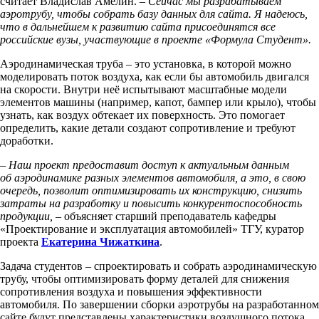
считает Владислав Амелин. –
Сейчас мы разрабатываем
аэротрубу, чтобы собрать базу данных для сайта.
Я надеюсь,
что в дальнейшем к развитию сайта присоединятся все
российские вузы, участвующие в проекте «Формула Студент».
Аэродинамическая труба – это установка, в которой можно
моделировать поток воздуха, как если бы автомобиль двигался
на скорости. Внутри неё испытывают масштабные модели
элементов машины (например, капот, бампер или крыло), чтобы
узнать, как воздух обтекает их поверхность. Это помогает
определить, какие детали создают сопротивление и требуют
доработки.
– Наш проект предоставит доступ к актуальным данным
об аэродинамике разных элементов автомобиля, а это, в свою
очередь, позволит оптимизировать их конструкцию, снизить
затраты на разработку и повысить конкурентоспособность
продукции, –
объясняет старший преподаватель кафедры
«Проектирование и эксплуатация автомобилей» ТГУ, куратор
проекта
Екатерина Чижаткина
.
Задача студентов – спроектировать и собрать аэродинамическую
трубу, чтобы оптимизировать форму деталей для снижения
сопротивления воздуха и повышения эффективности
автомобиля. По завершении сборки аэротрубы на разработанном
сайте будут представлены характеристики воздушного потока