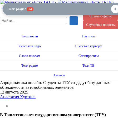
12+
Толк радио
LIVE
Прямые эфиры
Случайная новость
Толковости
Научпоп
Учись как надо
С места в карьеру
Слово школам
Спецпроекты
Толк радио
Толк ТВ
Анонсы
Аэродинамика онлайн. Студенты ТГУ создадут базу данных
обтекаемости автомобильных элементов
12 августа 2025
Анастасия Хуртина
В Тольяттинском государственном университете (ТГУ)