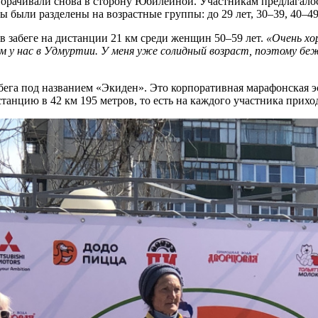
рачивали снова в сторону Юбилейной. Участникам предлагалось 
 были разделены на возрастные группы: до 29 лет, 30–39, 40–49,
в забеге на дистанции 21 км среди женщин 50–59 лет.
«Очень хо
ем у нас в Удмуртии. У меня уже солидный возраст, поэтому бе
ега под названием «Экиден». Это корпоративная марафонская эс
анцию в 42 км 195 метров, то есть на каждого участника приход