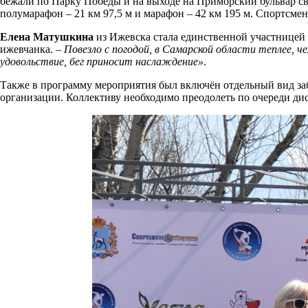
бежали по Парку Победы и на выходе на Приморский бульвар сво
полумарафон – 21 км 97,5 м и марафон – 42 км 195 м. Спортсмены
Елена Матушкина
из Ижевска стала единственной участницей 
ижевчанка. –
Повезло с погодой, в Самарской области теплее, ч
удовольствие, бег приносит наслаждение»
.
Также в программу мероприятия был включён отдельный вид заб
организации. Коллективу необходимо преодолеть по очереди дист