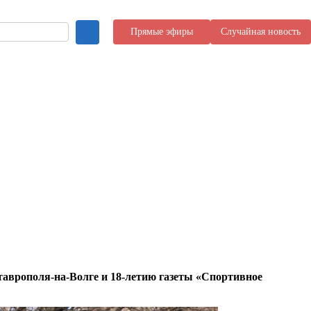
Прямые эфиры
Случайная новость
таврополя-на-Волге и 18-летию газеты «Спортивное