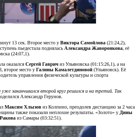
минут 13 сек. Второе место у
Виктора Самойлова
(21:24,2),
 ступень пьедестала поднялась
Александра Жаворонкова
, её
вска (24:07,1).
ала оказался
Сергей Гаврич
из Ульяновска (01:15:26,1), а на
3, второе место у
Галины Камалетдиновой
(Ульяновск). Её
оводитель управления физической культуры и спорта
 уже заканчивался второй круг решился и на третий. Так
 поделился Александр Герунов.
ал
Максим Хлызов
из Колпино, преодолев дистанцию за 2 часа
енщины также показали неплохие результаты. «Золото» у
Дины
 Ракова
из Самары (03:32:51).