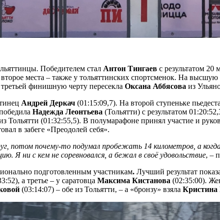
тольяттинцы. Победителем стал
Антон
Тингаев
с результатом 20 
и второе места – также у тольяттинских спортсменок. На высшую
 а третьей финишную черту пересекла
Оксана Аббясова
из Ульяно
ттинец
Андрей Деркач
(01:15:09,7). На второй ступеньке пьедест
н победила
Надежда Леонтьева
(Тольятти) с результатом 01:20:52,
из Тольятти (01:32:55,5). В полумарафоне принял участие и рук
овал в забеге «Преодолей себя».
руг, потом почему-то подумал пробежать 14 километров, а когда
. Я ни с кем не соревновался, а бежал в своё удовольствие
, –
сионально подготовленным участникам
.
Лучший результат показ
33:52), а третье – у саратовца
Максима Кистанова
(02:35:00). Ж
ковой
(03:14:07) – обе из Тольятти, – а «бронзу» взяла
Кристина