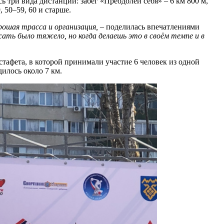
три вида дистанции: забег «Преодолей себя» – 6 км 800 м,
 50–59, 60 и старше.
рошая трасса и организация,
– поделилась впечатлениями
жать было тяжело, но когда делаешь это в своём темпе и в
тафета, в которой принимали участие 6 человек из одной
илось около 7 км.