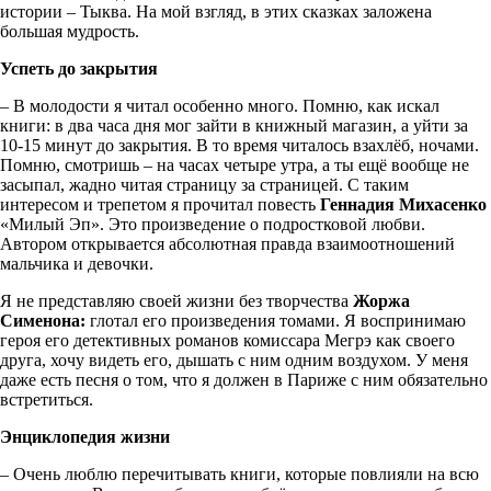
истории – Тыква. На мой взгляд, в этих сказках заложена
большая мудрость.
Успеть до закрытия
– В молодости я читал особенно много. Помню, как искал
книги: в два часа дня мог зайти в книжный магазин, а уйти за
10-15 минут до закрытия. В то время читалось взахлёб, ночами.
Помню, смотришь – на часах четыре утра, а ты ещё вообще не
засыпал, жадно читая страницу за страницей. С таким
интересом и трепетом я прочитал повесть
Геннадия Михасенко
«Милый Эп». Это произведение о подростковой любви.
Автором открывается абсолютная правда взаимоотношений
мальчика и девочки.
Я не представляю своей жизни без творчества
Жоржа
Сименона:
глотал его произведения томами. Я воспринимаю
героя его детективных романов комиссара Мегрэ как своего
друга, хочу видеть его, дышать с ним одним воздухом. У меня
даже есть песня о том, что я должен в Париже с ним обязательно
встретиться.
Энциклопедия жизни
– Очень люблю перечитывать книги, которые повлияли на всю