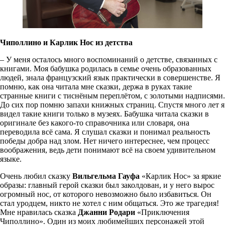
Чиполлино и Карлик Нос из детства
– У меня осталось много воспоминаний о детстве, связанных с
книгами. Моя бабушка родилась в семье очень образованных
людей, знала французский язык практически в совершенстве. Я
помню, как она читала мне сказки, держа в руках такие
странные книги с тиснёным переплётом, с золотыми надписями.
До сих пор помню запахи книжных страниц. Спустя много лет я
видел такие книги только в музеях. Бабушка читала сказки в
оригинале без какого-то справочника или словаря, она
переводила всё сама. Я слушал сказки и понимал реальность
победы добра над злом. Нет ничего интереснее, чем процесс
воображения, ведь дети понимают всё на своем удивительном
языке.
Очень любил сказку
Вильгельма Гауфа
«Карлик Нос» за яркие
образы: главный герой сказки был заколдован, и у него вырос
огромный нос, от которого невозможно было избавиться. Он
стал уродцем, никто не хотел с ним общаться. Это же трагедия!
Мне нравилась сказка
Джанни Родари
«Приключения
Чиполлино». Один из моих любимейших персонажей этой