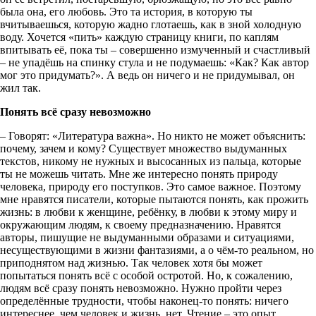
была она, его любовь. Это та история, в которую ты
вчитываешься, которую жадно глотаешь, как в зной холодную
воду. Хочется «пить» каждую страницу книги, по каплям
впитывать её, пока ты – совершенно измученный и счастливый
– не упадёшь на спинку стула и не подумаешь: «Как? Как автор
мог это придумать?». А ведь он ничего и не придумывал, он
жил так.
Понять всё сразу невозможно
– Говорят: «Литература важна». Но никто не может объяснить:
почему, зачем и кому? Существует множество выдуманных
текстов, никому не нужных и высосанных из пальца, которые
ты не можешь читать. Мне же интересно понять природу
человека, природу его поступков. Это самое важное. Поэтому
мне нравятся писатели, которые пытаются понять, как прожить
жизнь: в любви к женщине, ребёнку, в любви к этому миру и
окружающим людям, к своему предназначению. Нравятся
авторы, пишущие не выдуманными образами и ситуациями,
несуществующими в жизни фантазиями, а о чём-то реальном, но
приподнятом над жизнью. Так человек хотя бы может
попытаться понять всё с особой остротой. Но, к сожалению,
людям всё сразу понять невозможно. Нужно пройти через
определённые трудности, чтобы наконец-то понять: ничего
интереснее, чем человек и жизнь, нет. Чтение – это опыт,