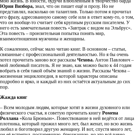
мою жизнь. В юности, будучи влюблённым в творчество барда
Юрия Визбора,
знал, что он пишет ещё и прозу. Но не
представлял, насколько он талантлив. Только потом я прочитал
его фразу, адресованную самому себе или в ответ кому-то, о том,
что он вообще-то считает себя крупным русским писателем. У
него есть замечательная повесть «Завтрак с видом на Эльбрус».
Эта повесть – пронзительная попытка понять мир,
взаимоотношения мужчины и женщины.
К сожалению, сейчас мало читаю книг. В основном – статьи,
связанные с профессиональной деятельностью. Но я бы очень
хотел прочитать заново все рассказы
Чехова.
Антон Павлович –
мой любимый писатель. Я не знаю, как можно было к 44 годам
вобрать в себя такой объём знаний о жизни. Рассказы Чехова –
жизненная энциклопедия, в которой характеры описаны
подробно и ярко, и каждый из них остаётся актуальным до сих
пор.
Жажда книг
– Всем молодым людям, которые хотят в жизни духовного или
физического счастья, я советую прочитать книгу
Ромена
Роллана
«Кола Брюньон». Повествование в ней ведётся от лица
плотника, который прожил много лет, был женат, но всю жизнь
любил и боготворил другую женщину. И вот, спустя много лет,
он её встретил, постаревшую, брюзжащую, но это всё равно