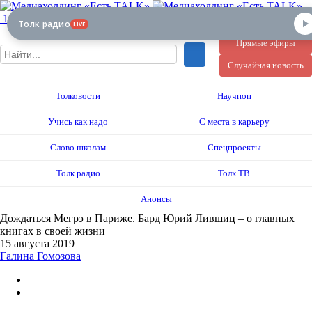
12+
Толк радио
LIVE
Прямые эфиры
Случайная новость
Толковости
Научпоп
Учись как надо
С места в карьеру
Слово школам
Спецпроекты
Толк радио
Толк ТВ
Анонсы
Дождаться Мегрэ в Париже. Бард Юрий Лившиц – о главных
книгах в своей жизни
15 августа 2019
Галина Гомозова