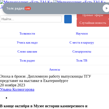
12+
Толк радио
LIVE
Прямые эфиры
Случайная новость
Толковости
Научпоп
Учись как надо
С места в карьеру
Слово школам
Спецпроекты
Толк радио
Толк ТВ
Анонсы
Эпоха в бронзе. Дипломную работу выпускницы ТГУ
представят на выставке в Екатеринбурге
20 ноября 2023
Ульяна Колмогорова
В конце октября в Музее истории камнерезного и