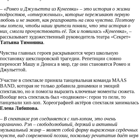
– «Ромео и Джульетта из Кунеевки» – это история о жизни
подростков, «отверженных», которые переживают первую
любовь и не знают, как реагировать на свои чувства. Поэтому
мы хотели, чтобы наши зрители поняли, что эта история о
них, смогли прочувствовать её. Так и появилась «Кунеевка», –
рассказывает художественный руководитель театра «Секрет»
Татьяна Тимонина
.
Чувства главных героев раскрываются через школьную
постановку шекспировской трагедии. Репетиции словно
переносят Машу и Дениса в мир, где они становятся Ромео и
Джульеттой.
Участие в спектакле приняла танцевальная команда MAAS
BAND, которая не только добавила динамики и эмоций
спектаклю, но и помогла выразить ключевые моменты сюжета.
Вообще весь спектакль был «подвижен»: герои то пели, то
танцевали хип-хоп. Хореографией актёров спектакля занималась
Елена Лябипова.
– В спектакле рэп соединяется с хип-хопом, это очень
органично. Рэп – свободолюбивый, дерзкий и активный
музыкальный жанр – являет собой форму выражения сердечных
чувств, вид современной поэзии, поскольку речитатив даёт нерв