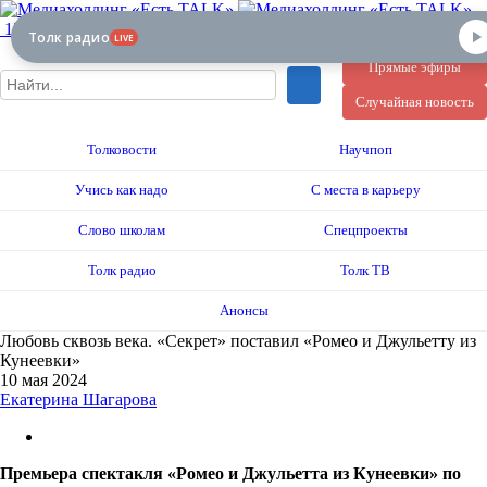
12+
Толк радио
LIVE
Прямые эфиры
Случайная новость
Толковости
Научпоп
Учись как надо
С места в карьеру
Слово школам
Спецпроекты
Толк радио
Толк ТВ
Анонсы
Любовь сквозь века. «Секрет» поставил «Ромео и Джульетту из
Кунеевки»
10 мая 2024
Екатерина Шагарова
Премьера спектакля «Ромео и Джульетта из Кунеевки» по