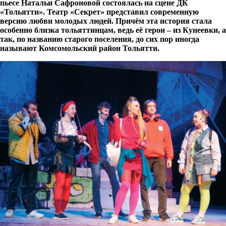
пьесе Натальи Сафроновой состоялась на сцене ДК
«Тольятти». Театр «Секрет» представил современную
версию любви молодых людей. Причём эта история стала
особенно близка тольяттинцам, ведь её герои – из Кунеевки, а
так, по названию старого поселения, до сих пор иногда
называют Комсомольский район Тольятти.