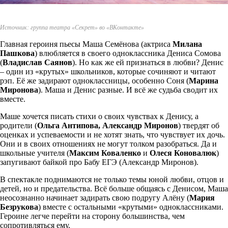
Источник: группа театра «Секрет» во «ВКонтакте»
Главная героиня пьесы Маша Семёнова (актриса
Милана
Пашкова
) влюбляется в своего одноклассника Дениса Сомова
(
Владислав Саянов
). Но как же ей признаться в любви? Денис
– один из «крутых» школьников, которые сочиняют и читают
рэп. Её же задирают одноклассницы, особенно Соня (
Марина
Миронова
). Маша и Денис разные. И всё же судьба сводит их
вместе.
Маше хочется писать стихи о своих чувствах к Денису, а
родители (
Ольга Антипова, Александр Миронов
) твердят об
оценках и успеваемости и не хотят знать, что чувствует их дочь.
Они и в своих отношениях не могут толком разобраться. Да и
школьные учителя (
Максим Коваленко
и
Олеся Коновалюк
)
запугивают байкой про Бабу ЕГЭ (Александр Миронов).
В спектакле поднимаются не только темы юной любви, отцов и
детей, но и предательства. Всё больше общаясь с Денисом, Маша
неосознанно начинает задирать свою подругу Алёну (
Мария
Безрукова
) вместе с остальными «крутыми» одноклассниками.
Героине легче перейти на сторону большинства, чем
сопротивляться ему.