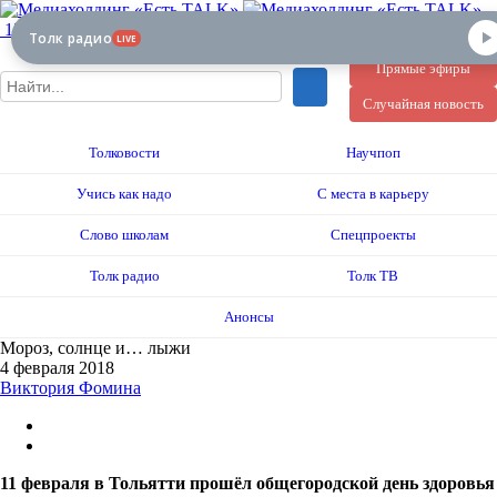
12+
Толк радио
LIVE
Прямые эфиры
Случайная новость
Толковости
Научпоп
Учись как надо
С места в карьеру
Слово школам
Спецпроекты
Толк радио
Толк ТВ
Анонсы
Мороз, солнце и… лыжи
4 февраля 2018
Виктория Фомина
11 февраля в Тольятти прошёл общегородской день здоровья