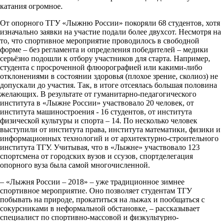
катания огромное.
От опорного ТГУ «Лыжню России» покоряли 68 студентов, хотя
изначально заявки на участие подали более двухсот. Несмотря на
то, что спортивное мероприятие проводилось в свободной
форме – без регламента и определения победителей – медики
серьёзно подошли к отбору участников для старта. Например,
студента с просроченной флюорографией или какими-либо
отклонениями в состоянии здоровья (плохое зрение, сколиоз) не
допускали до участия. Так, в итоге отсеялась большая половина
желающих. В результате от гуманитарно-педагогического
института в «Лыжне России» участвовало 20 человек, от
института машиностроения - 16 студентов, от института
физической культуры и спорта – 14. По несколько человек
выступили от института права, института математики, физики и
информационных технологий и от архитектурно-строительного
института ТГУ. Учитывая, что в «Лыжне» участвовало 123
спортсмена от городских вузов и ссузов, спортделегация
опорного вуза была самой многочисленной.
– «Лыжня России – 2018» – уже традиционное зимнее
спортивное мероприятие. Оно позволяет студентам ТГУ
побывать на природе, прокатиться на лыжах и пообщаться с
сокурсниками в неформальной обстановке, – рассказывает
специалист по спортивно-массовой и физкультурно-