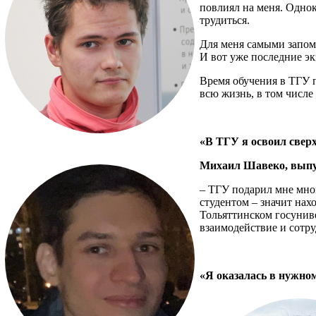
повлиял на меня. Однок
трудиться.
Для меня самыми запоми
И вот уже последние эк
Время обучения в ТГУ п
всю жизнь, в том числе
«В ТГУ я освоил сверх
Михаил Шавеко, выпу
– ТГУ подарил мне мног
студентом – значит нах
Тольяттинском госуниве
взаимодействие и сотр
«Я оказалась в нужном