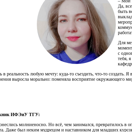
– Мой 
Да, вс
быть в
выклад
меропр
коммун
работа
Для ме
момент
с одно
тебя, 
кафедр
в реальность любую мечту: куда-то съездить, что-то создать. Я 
чения выросла морально: поменяла восприятие окружающего мира
скник ИФЭиУ ТГУ:
онеслись молниеносно. Но всё, чем занимался, превратилось в о
та. Даже был неким мудрецом и наставником для младших курсов