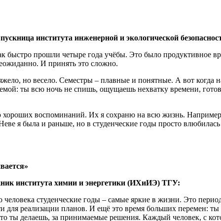
ускница института инженерной и экологической безопаснос
как быстро прошли четыре года учёбы. Это было продуктивное вре
еожиданно. И принять это сложно.
яжело, но весело. Семестры – плавные и понятные. А вот когда 
емой: ты всю ночь не спишь, ощущаешь нехватку времени, готови
 хороших воспоминаний. Их я сохраню на всю жизнь. Например, 
 Неве я была и раньше, но в студенческие годы просто влюбилась
.
ивается»
ник института химии и энергетики (ИХиИЭ) ТГУ:
о человека студенческие годы – самые яркие в жизни. Это перио
 для реализации планов. И ещё это время больших перемен: ты 
 что ты делаешь, за принимаемые решения. Каждый человек, с ко