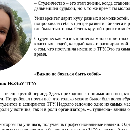
– Студенчество – это этап жизни, когда станов
дальнейшей судьбой, но в то же время ты молод
Университет дарит кучу разных возможностей, и
попробовала себя в центре развития бизнеса в 
где была тьютором. Очень крутой проект в моё
Студенческая жизнь принесла много приятных 
классных людей, каждый как-то расширил мой к
о том, что поступила именно в ТГУ. Это та сама
время.
«Важно не бояться быть собой»
кник ИФЭиУ ТГУ:
 – очень крутой период. Здесь приходишь к пониманию того, кто
и. Попробовал почти всё, что только можно было: был волонтёро
тудентов и аспирантов ТГУ. Надолго запомню одно из самых ма
роли участника, так и в роли организатора. «Студвесна» заняла 
 котором ты учишься, получаешь профессиональные навыки. Однак
вет всем сегодняшним и будущим студентам ТГУ: наслаждайтесь 