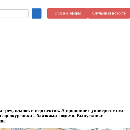
Прямые эфиры
Случайная новость
стреч, планов и перспектив. А прощание с университетом –
и и однокурсники – близкими людьми. Выпускники
ни.