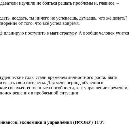
аватели научили не бояться решать проблемы и, главное, –
ть, досдать, ты ничего не успеваешь, думаешь, что же делать?
орение от того, что всё успел вовремя.
щё планирую поступить в магистратуру. А вообще человек учится
туденческие годы стали временем личностного роста. Быть
 изучать свои интересы. Для меня период обучения в
акие сверхъестественные способности, как управление временем,
поиск решения в проблемной ситуации.
инансов, экономики и управления (ИФЭиУ) ТГУ: