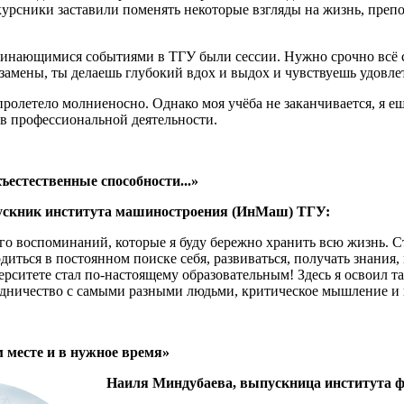
урсники заставили поменять некоторые взгляды на жизнь, препод
нающимися событиями в ТГУ были сессии. Нужно срочно всё сда
замены, ты делаешь глубокий вдох и выдох и чувствуешь удовлетв
ролетело молниеносно. Однако моя учёба не заканчивается, я е
 в профессиональной деятельности.
ъестественные способности...»
скник института машиностроения (ИнМаш) ТГУ:
о воспоминаний, которые я буду бережно хранить всю жизнь. С
одиться в постоянном поиске себя, развиваться, получать знания,
рситете стал по-настоящему образовательным! Здесь я освоил т
удничество с самыми разными людьми, критическое мышление и 
 месте и в нужное время»
Наиля Миндубаева, выпускница института ф