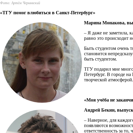
Фото: Артём Чернявский
«ТГУ помог влюбиться в Санкт-Петербург»
Марина Монакова, вып
– Я даже не заметила, 
равно это происходит н
Быть студентом очень т
становится непредсказу
быть студентом.
ТГУ подарил мне много
Петербург. В городе на
творческой атмосферой
«Моя учёба не заканч
Андрей Бекин, выпуск
– Наверное, для каждог
появляются возможности
ответственность за то,