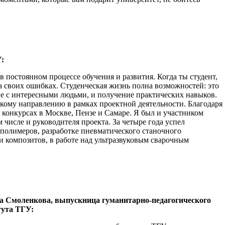
:
 в постоянном процессе обучения и развития. Когда ты студент,
на своих ошибках. Студенческая жизнь полна возможностей: это
ие с интересными людьми, и получение практических навыков.
кому направлению в рамках проектной деятельности. Благодаря
 конкурсах в Москве, Пензе и Самаре. Я был и участником
 числе и руководителя проекта. За четыре года успел
 полимеров, разработке пневматического станочного
и композитов, в работе над ультразвуковым сварочным
а Смоленкова, выпускница гуманитарно-педагогического
тута ТГУ: