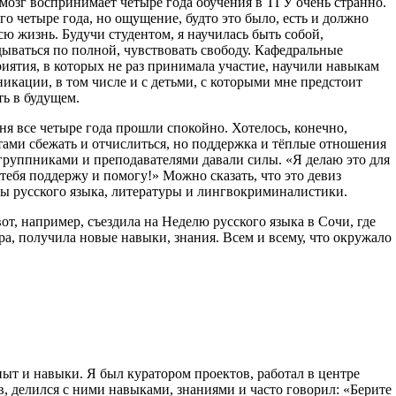
мозг воспринимает четыре года обучения в ТГУ очень странно.
его четыре года, но ощущение, будто это было, есть и должно
сю жизнь. Будучи студентом, я научилась быть собой,
ываться по полной, чувствовать свободу. Кафедральные
иятия, в которых не раз принимала участие, научили навыкам
икации, в том числе и с детьми, с которыми мне предстоит
ть в будущем.
ня все четыре года прошли спокойно. Хотелось, конечно,
ами сбежать и отчислиться, но поддержка и тёплые отношения
группниками и преподавателями давали силы. «Я делаю это для
я тебя поддержу и помогу!» Можно сказать, что это девиз
ы русского языка, литературы и лингвокриминалистики.
вот, например, съездила на Неделю русского языка в Сочи, где
, получила новые навыки, знания. Всем и всему, что окружало
пыт и навыки. Я был куратором проектов, работал в центре
, делился с ними навыками, знаниями и часто говорил: «Берите