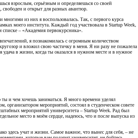
ишься взрослым, серьёзным и определяешься со своей
, свободен и открыт для разных авантюр.
 многими из них я воспользовалась. Так, с первого курса
рамках моего института. Каждый год участвовала в Startup Week,
м списке – «Академия первокурсника».
впечатлений, я познакомилась с огромным количеством
ругозор и вложил свою частичку в меня. Я ни разу не пожалела
я удача в жизни, когда ты оказался в нужном месте и в нужное
 ты и чем хочешь заниматься. Я много времени уделял
м, организатором мероприятий, состоял в студенческом совете
сштабных мероприятий университета – Startup Week. Рад был
отдельное место в моём сердце, надеюсь, что и после выпуска из
о здесь учат и жизни. Самое важное, что вынес для себя, – не
моментами, которые вам подарит университет, не бойтесь