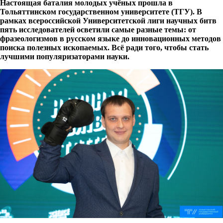
Настоящая баталия молодых учёных прошла в
Тольяттинском государственном университете (ТГУ). В
рамках всероссийской Университетской лиги научных битв
пять исследователей осветили самые разные темы: от
фразеологизмов в русском языке до инновационных методов
поиска полезных ископаемых. Всё ради того, чтобы стать
лучшими популяризаторами науки.