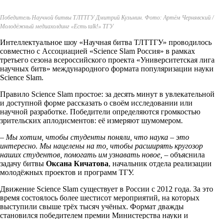
Победитель Научной битвы ТЛТТГУ Дмитрий Кузьмин. Фото: Артём Чернявский /
Молодёжный медиахолдинг «Есть talk!» ТГУ
Интеллектуальное шоу «Научная битва ТЛТТГУ» проводилось
совместно с Ассоциацией «Science Slam Россия» в рамках
третьего сезона всероссийского проекта «Университетская лига
научных битв» международного формата популяризации науки
Science Slam.
Правило Science Slam простое: за десять минут в увлекательной
и доступной форме рассказать о своём исследовании или
научной разработке. Победители определяются громкостью
зрительских аплодисментов: её измеряют шумомером.
–
Мы хотим, чтобы студенты поняли, что наука – это
интересно. Мы нацелены на то, чтобы расширять кругозор
наших студентов, помогать им узнавать новое,
– объяснила
задачу битвы
Оксана Кичатова
, начальник отдела реализации
молодёжных проектов и программ ТГУ.
Движение Science Slam существует в России с 2012 года. За это
время состоялось более шестисот мероприятий, на которых
выступили свыше трёх тысяч учёных. Формат дважды
становился победителем премии Министерства науки и