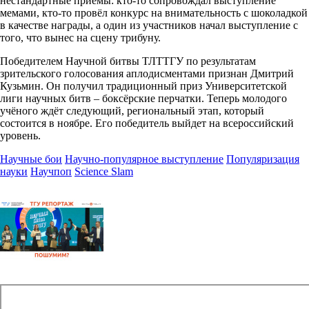
нестандартные приёмы: кто-то сопровождал выступление
мемами, кто-то провёл конкурс на внимательность с шоколадкой
в качестве награды, а один из участников начал выступление с
того, что вынес на сцену трибуну.
Победителем Научной битвы ТЛТТГУ по результатам
зрительского голосования аплодисментами признан Дмитрий
Кузьмин. Он получил традиционный приз Университетской
лиги научных битв – боксёрские перчатки. Теперь молодого
учёного ждёт следующий, региональный этап, который
состоится в ноябре. Его победитель выйдет на всероссийский
уровень.
Научные бои
Научно-популярное выступление
Популяризация
науки
Научпоп
Science Slam