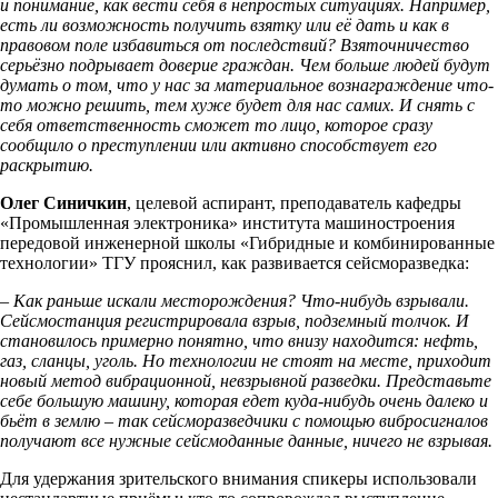
и понимание, как вести себя в непростых ситуациях.
Например,
есть ли возможность получить взятку или её дать и как в
правовом поле избавиться от последствий? Взяточничество
серьёзно подрывает доверие граждан. Чем больше людей будут
думать о том, что у нас за материальное вознаграждение что-
то можно решить, тем хуже будет для нас самих. И снять с
себя ответственность сможет то лицо, которое сразу
сообщило о преступлении или активно способствует его
раскрытию.
Олег Синичкин
, целевой аспирант, преподаватель кафедры
«Промышленная электроника» института машиностроения
передовой инженерной школы «Гибридные и комбинированные
технологии» ТГУ прояснил, как развивается сейсморазведка:
– Как раньше искали месторождения? Что-нибудь взрывали.
Сейсмостанция регистрировала взрыв, подземный толчок. И
становилось примерно понятно, что внизу находится: нефть,
газ, сланцы, уголь. Но технологии не стоят на месте, приходит
новый метод вибрационной, невзрывной разведки. Представьте
себе большую машину, которая едет куда-нибудь очень далеко и
бьёт в землю – так сейсморазведчики с помощью вибросигналов
получают все нужные сейсмоданные данные, ничего не взрывая.
Для удержания зрительского внимания спикеры использовали