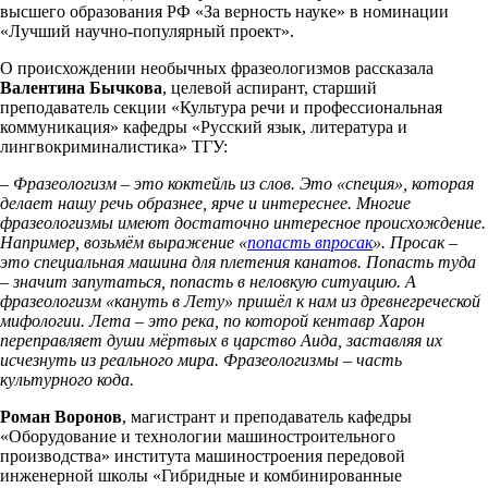
высшего образования РФ «За верность науке» в номинации
«Лучший научно-популярный проект».
О происхождении необычных фразеологизмов рассказала
Валентина Бычкова
, целевой аспирант, старший
преподаватель секции «Культура речи и профессиональная
коммуникация» кафедры «Русский язык, литература и
лингвокриминалистика» ТГУ:
– Фразеологизм – это коктейль из слов. Это «специя», которая
делает нашу речь образнее, ярче и интереснее. Многие
фразеологизмы имеют достаточно интересное происхождение.
Например, возьмём выражение «
попасть впросак
». Просак –
это специальная машина для плетения канатов. Попасть туда
– значит запутаться, попасть в неловкую ситуацию. А
фразеологизм «кануть в Лету» пришёл к нам из древнегреческой
мифологии.
Лета – это река, по которой кентавр Харон
переправляет души мёртвых в царство Аида, заставляя их
исчезнуть из реального мира. Фразеологизмы – часть
культурного кода.
Роман Воронов
, магистрант и преподаватель кафедры
«Оборудование и технологии машиностроительного
производства» института машиностроения передовой
инженерной школы «Гибридные и комбинированные