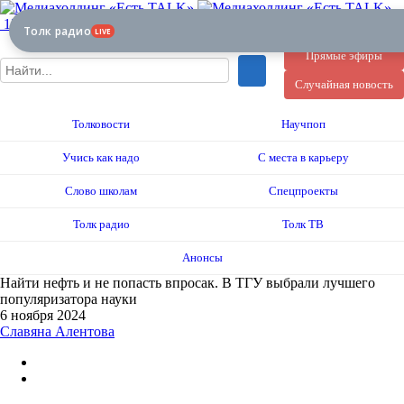
12+
Толк радио
LIVE
Прямые эфиры
Случайная новость
Толковости
Научпоп
Учись как надо
С места в карьеру
Слово школам
Спецпроекты
Толк радио
Толк ТВ
Анонсы
Найти нефть и не попасть впросак. В ТГУ выбрали лучшего
популяризатора науки
6 ноября 2024
Славяна Алентова