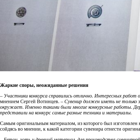
Жаркие споры, неожиданные решения
– Участники конкурса справились отлично. Интересных работ о
мнением Сергей Вотинцев.
– Сувенир должен иметь не только 
окружает. Именно такими были многие конкурсные работы. Держ
представили на конкурс самые разные техники и материалы.
Самым оригинальным материалом, из которого был изготовлен к
сойдясь во мнении, к какой категории сувенира отнести ориги
– Бетон, хоть и древний материал, для производства сувенирн