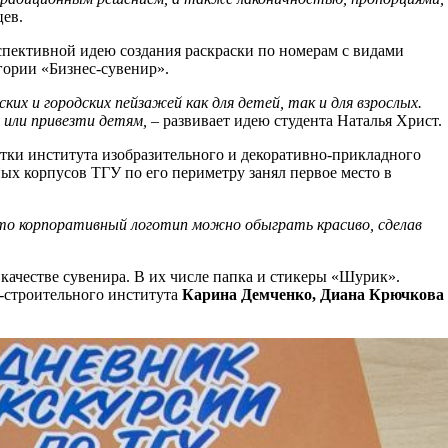
ев.
пективной идею создания раскраски по номерам с видами
гории «Бизнес-сувенир».
х и городских пейзажей как для детей, так и для взрослых.
 или привезти детям, –
развивает идею студента Наталья Христ.
нтки института изобразительного и декоративно-прикладного
ных корпусов ТГУ по его периметру занял первое место в
 что корпоративный логотип можно обыграть красиво, сделав
качестве сувенира. В их числе папка и стикеры «Шурик».
о-строительного института
Карина Демченко, Диана Крючкова