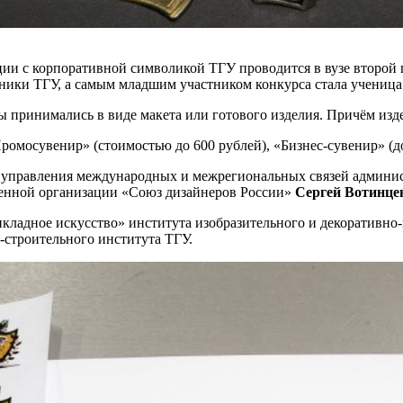
ии с корпоративной символикой ТГУ проводится в вузе второй 
кники ТГУ, а самым младшим участником конкурса стала ученица
ы принимались в виде макета или готового изделия. Причём изде
омосувенир» (стоимостью до 600 рублей), «Бизнес-сувенир» (до 
ь управления международных и межрегиональных связей админи
венной организации «Союз дизайнеров России»
Сергей Вотинце
кладное искусство» института изобразительного и декоративно
-строительного института ТГУ.