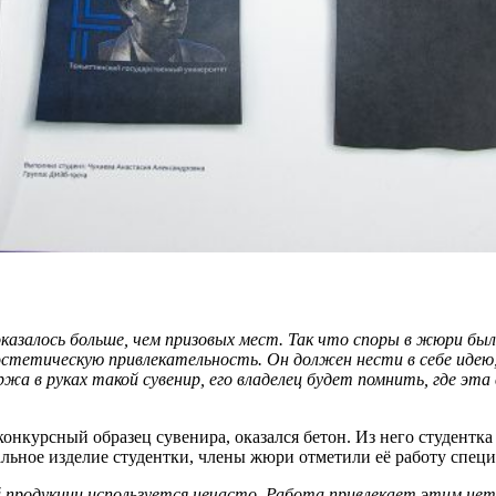
казалось больше, чем призовых мест. Так что споры в жюри был
эстетическую привлекательность. Он должен нести в себе идею,
а в руках такой сувенир, его владелец будет помнить, где эта
онкурсный образец сувенира, оказался бетон. Из него студентк
нальное изделие студентки, члены жюри отметили её работу спе
ой продукции используется нечасто. Работа привлекает этим н