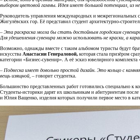
выбором цветовой гаммы. Идея имеет большой потенциал, из не
Руководитель управления международных и межрегиональных св
Жигулёвских гор. Её представил студент архитектурно-строите
– Эта раскраска могла бы стать достойным городским сувениром
Для удешевления сувенира можно использовать не краски, а кар
Возможно, однажды вместе с таким альбомом туристы будут брат
искусства
Анастасии Генераловой,
которая стала призёром сраз
категории «Бизнес-сувенир». А её эскиз ювелирного комплекта 
– Подвеска имеет довольно простой дизайн. Это кольцо с камн
вещь изящной, –
говорит студентка.
Большинство представленных работ готовились специально к кон
Студенты-историки дарят их школьникам и абитуриентам после 
и Юлия Ващенко, изделия которых получили первое место в ка