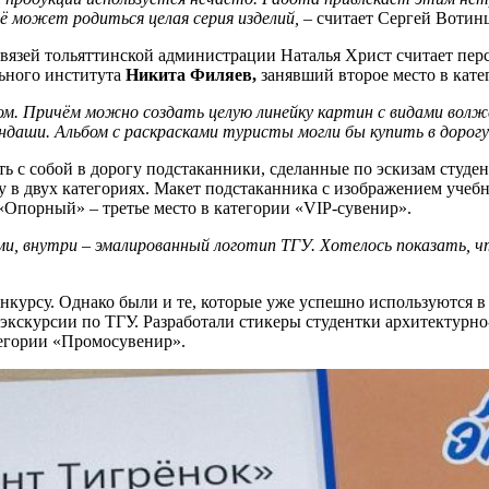
ё может родиться целая серия изделий, –
считает Сергей Вотинц
язей тольяттинской администрации Наталья Христ считает перс
льного института
Никита Филяев,
занявший второе место в кате
. Причём можно создать целую линейку картин с видами волжски
андаши. Альбом с раскрасками туристы могли бы купить в дорогу
ь с собой в дорогу подстаканники, сделанные по эскизам студе
у в двух категориях. Макет подстаканника с изображением учеб
«Опорный» – третье место в категории «VIP-сувенир».
ями, внутри – эмалированный логотип ТГУ. Хотелось показать,
курсу. Однако были и те, которые уже успешно используются в 
экскурсии по ТГУ. Разработали стикеры студентки архитектурн
тегории «Промосувенир».