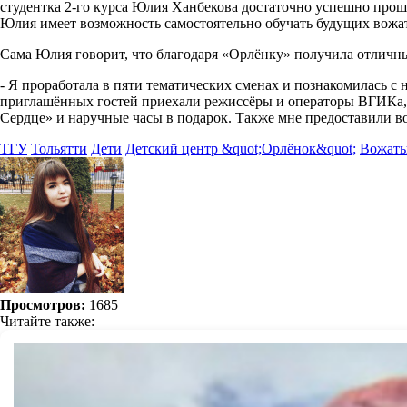
студентка 2-го курса Юлия Ханбекова достаточно успешно прошл
Юлия имеет возможность самостоятельно обучать будущих вожат
Сама Юлия говорит, что благодаря «Орлёнку» получила отличный
- Я проработала в пяти тематических сменах и познакомилась 
приглашённых гостей приехали режиссёры и операторы ВГИКа, ч
Сердце» и наручные часы в подарок. Также мне предоставили во
ТГУ
Тольятти
Дети
Детский центр &quot;Орлёнок&quot;
Вожаты
Просмотров:
1685
Читайте также: