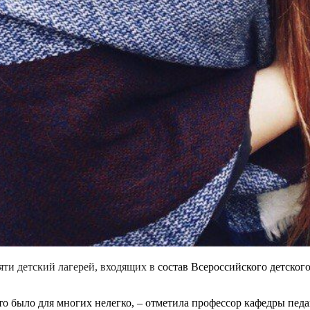
вяти детский лагерей, входящих в
состав Всероссийского детског
 это было для многих нелегко, – отметила профессор кафедры пе