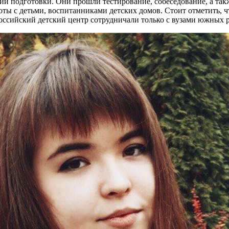
ий подготовки. Они прошли тестирование, собеседование, а та
оты с детьми, воспитанниками детских домов. Стоит отметить, 
оссийский детский центр сотрудничали только с вузами южных 