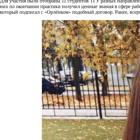
Для участия были отобраны 11 студентов ТГУ разных направлен
них по окончании практики получил ценные знания в сфере раб
который подписал с «Орлёнком» подобный договор. Ранее, всер