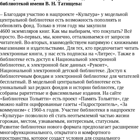
библиотекой имени В. Н. Татищева:
– Благодаря участию в нацпроекте «Культура» у модельной
центральной библиотеки есть возможность пополнять и
обновлять фонд. Только в этом году мы закупили
4600 экземпляров книг. Как мы выбираем, что покупать? Всё
просто. Во-первых, мы, конечно, отталкиваемся от запросов
читателей. Во-вторых, взаимодействуем напрямую с книжными
магазинами и издательствами. Для тех, кто предпочитает читать
электронные книги, у нас есть подписка на «Литрес». Также в
библиотеке есть доступ к Национальной электронной
библиотеке, к электронной базе данных «Руконт»,
Национальной электронной детской библиотеке. Доступ к
библиотечным фондам и электронной библиотеке для читателей
бесплатный. В модельной центральной библиотеке есть
уникальный зал редких фондов и истории библиотек, где
собраны раритетные и факсимильные издания. На сайте
«Библиотеки Тольятти» есть проект «Память Тольятти», где
можно найти оцифрованные газеты «Гидростроитель», «За
коммунизм» с 1960-х годов. Участие библиотеки в нацпроекте
«Культура» позволило ей стать неотъемлемой частью жизни
горожан, местом, узнаваемым, интересным, статусным.
Развитие библиотеки нового формата предполагает расширение
многофункционального, открытого и комфортного
пространства, которое создаст условия для социального