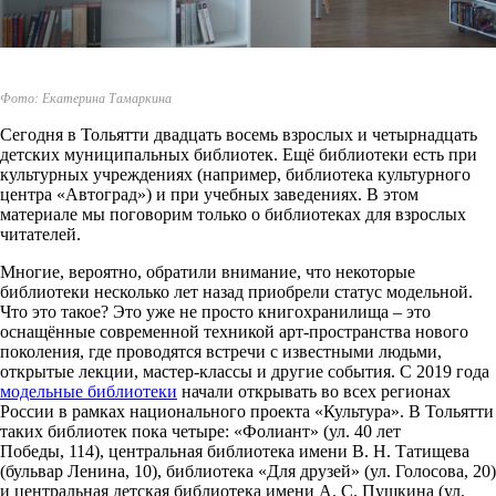
Фото: Екатерина Тамаркина
Сегодня в Тольятти двадцать восемь взрослых и четырнадцать
детских муниципальных библиотек. Ещё библиотеки есть при
культурных учреждениях (например, библиотека культурного
центра «Автоград») и при учебных заведениях. В этом
материале мы поговорим только о библиотеках для взрослых
читателей.
Многие, вероятно, обратили внимание, что некоторые
библиотеки несколько лет назад приобрели статус модельной.
Что это такое? Это уже не просто книгохранилища – это
оснащённые современной техникой арт-пространства нового
поколения, где проводятся встречи с известными людьми,
открытые лекции, мастер-классы и другие события. С 2019 года
модельные библиотеки
начали открывать во всех регионах
России в рамках национального проекта «Культура». В Тольятти
таких библиотек пока четыре: «Фолиант» (ул. 40 лет
Победы, 114), центральная библиотека имени В. Н. Татищева
(бульвар Ленина, 10), библиотека «Для друзей» (ул. Голосова, 20)
и центральная детская библиотека имени А. С. Пушкина (ул.