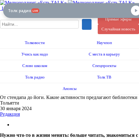
12+
Толк радио
LIVE
Прямые эфиры
Случайная новость
Толковости
Научпоп
Учись как надо
С места в карьеру
Слово школам
Спецпроекты
Толк радио
Толк ТВ
Анонсы
От стендапа до йоги. Какие активности предлагают библиотеки
Тольятти
30 января 2024
Редакция
Нужно что-то в жизни менять: больше читать, знакомиться с