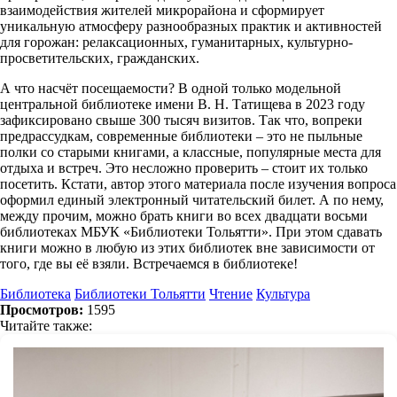
взаимодействия жителей микрорайона и сформирует
уникальную атмосферу разнообразных практик и активностей
для горожан: релаксационных, гуманитарных, культурно-
просветительских, гражданских.
А что насчёт посещаемости? В одной только модельной
центральной библиотеке имени В. Н. Татищева в 2023 году
зафиксировано свыше 300 тысяч визитов. Так что, вопреки
предрассудкам, современные библиотеки – это не пыльные
полки со старыми книгами, а классные, популярные места для
отдыха и встреч. Это несложно проверить – стоит их только
посетить. Кстати, автор этого материала после изучения вопроса
оформил единый электронный читательский билет. А по нему,
между прочим, можно брать книги во всех двадцати восьми
библиотеках МБУК «Библиотеки Тольятти». При этом сдавать
книги можно в любую из этих библиотек вне зависимости от
того, где вы её взяли. Встречаемся в библиотеке!
Библиотека
Библиотеки Тольятти
Чтение
Культура
Просмотров:
1595
Читайте также: