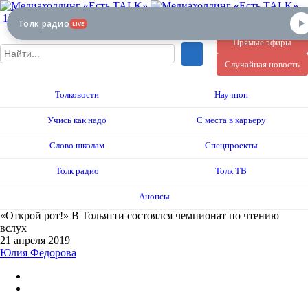
12+
Толк радио
LIVE
Прямые эфиры
Случайная новость
Толковости
Научпоп
Учись как надо
С места в карьеру
Слово школам
Спецпроекты
Толк радио
Толк ТВ
Анонсы
«Открой рот!» В Тольятти состоялся чемпионат по чтению
вслух
21 апреля 2019
Юлия Фёдорова