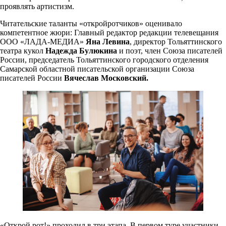
проявлять артистизм.
Читательские таланты «откройротчиков» оценивало
компетентное жюри: Главный редактор редакции телевещания
ООО «ЛАДА-МЕДИА»
Яна Левина
, директор Тольяттинского
театра кукол
Надежда Булюкина
и поэт, член Союза писателей
России, председатель Тольяттинского городского отделения
Самарской областной писательской организации Союза
писателей России
Вячеслав Московский.
«Открой рот!» проходил в три этапа. В первом туре участники