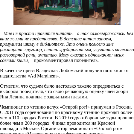
–
Мне не просто нравится читать – я так самовыражаюсь. Без
книг жизни не представляю. В детстве читал запоем,
прогуливал школу в библиотеке. Это очень помогло мне
расширить кругозор, стать эрудированным, улучшить качество
разговорной речи, эмпатию. Могу сказать однозначно: меня
сделали книги,
– прокомментировал победитель.
В качестве приза Владислав Любомский получил пять книг от
издательства «Ad Marginem».
Отметим, что судьям было настолько тяжело определиться с
выбором победителя, что свою решающую оценку член жюри
Яна Левина подняла с закрытыми глазами.
Чемпионат по чтению вслух «Открой рот!» придуман в России.
С 2011 года соревнования по красивому чтению проходят более
чем в 110 городах России. В 2019 году отборочные туры прошли
более чем в 200 городах. Финал проводится на Красной
площади в Москве. Организатор чемпионата «Открой рот» –
ассоциация «Межрегиональная федерация чтения».