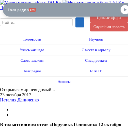
12+
Толк радио
LIVE
Прямые эфиры
Случайная новость
Толковости
Научпоп
Учись как надо
С места в карьеру
Слово школам
Спецпроекты
Толк радио
Толк ТВ
Анонсы
Открывая мир неведомый...
23 октября 2017
Наталия Даниленко
В тольяттинском отеле «Поручикъ Голицынъ» 12 октября