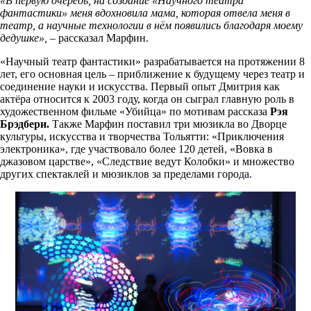
«В первую очередь, на создание «Научного театра
фантастики» меня вдохновила мама, которая отвела меня в
театр, а научные технологии в нём появились благодаря моему
дедушке»,
– рассказал Марфин.
«Научный театр фантастики» разрабатывается на протяжении 8
лет, его основная цель – приближение к будущему через театр и
соединение науки и искусства. Первый опыт Дмитрия как
актёра относится к 2003 году, когда он сыграл главную роль в
художественном фильме «Убийца» по мотивам рассказа
Рэя
Брэдбери.
Также Марфин поставил три мюзикла во Дворце
культуры, искусства и творчества Тольятти: «Приключения
электроника», где участвовало более 120 детей, «Вовка в
джазовом царстве», «Следствие ведут Колобки» и множество
других спектаклей и мюзиклов за пределами города.