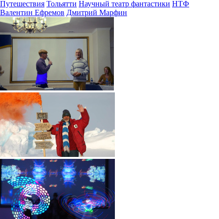
Путешествия
Тольятти
Научный театр фантастики
НТФ
Валентин Ефремов
Дмитрий Марфин