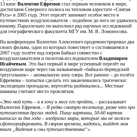
13 книг
Валентин Ефремов
стал первым человеком в мире,
достигшим Северного полюса на тепловом аэростате «Святая
Русь» в 2005 году. Этот перелёт занимает особое место в
путешествиях воздухоплавателя – подобное до него не удавалось
никому. Параллельно он выполнил ряд научных исследований
для географического факультета МГУ им. М. В. Ломоносова.
На конференции Валентин Алексеевич продемонстрировал два
своих фильма, один из которых повествует о состоявшемся в
2007 году полёте над озером Байкал совместно с
воздухоплавателем и пилотом-исследователем
Владимиром
Исайчевым
. Это был первый в мире успешный перелёт на
воздушном шаре через так называемый «байкало-бермудский
треугольник» – аномальную зону озера. Все ранние – до полёта
Ефремова – попытки сделать это заканчивались трагически:
экспедиции пропадали, вертолёты разбивались... Местные
шаманы считают место проклятым.
«Это мой путь – и я хочу и могу его пройти,
– рассказывает
Валентин Ефремов.
– Я редко смотрю телевизор, разве что про
путешествия других людей. Пишу картины, 50-60 картин
написал за два года – изобразил миры, которые мы не можем
сфотографировать. В скором времени, надеюсь, выйдет моя
книга „Видения и сны путешественника“».