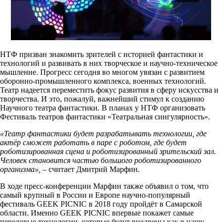
НТФ призван знакомить зрителей с историей фантастики и
технологий и развивать в них творческое и научно-техническое
мышление. Прогресс сегодня во многом увязан с развитием
оборонно-промышленного комплекса, военных технологий.
Театр надеется переместить фокус развития в сферу искусства и
творчества. И это, пожалуй, важнейший стимул к созданию
Научного театра фантастики. В планах у НТФ организовать
Фестиваль театров фантастики «Театральная сингулярность».
«Театр фантастики будет разрабатывать технологии, где
актёр сможет работать в паре с роботом, где будет
роботизированная сцена и роботизированный зрительский зал.
Человек становится частью большого роботизированного
организма»,
– считает Дмитрий Марфин.
В ходе пресс-конференции Марфин также объявил о том, что
самый крупный в России и Европе научно-популярный
фестиваль GEEK PICNIC в 2018 году пройдёт в Самарской
области. Именно GEEK PICNIC впервые покажет самые
передовые технологии, которые будут внедрены как в нашу