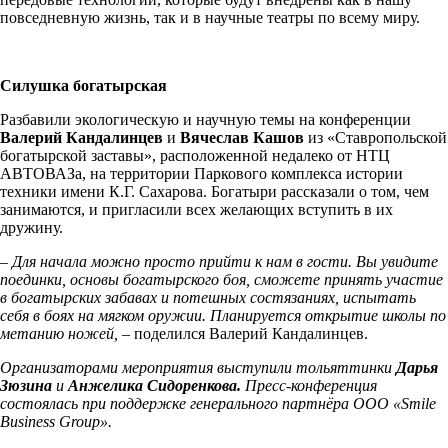
повседневную жизнь, так и в научные театры по всему миру.
Силушка богатырская
Разбавили экологическую и научную темы на конференции
Валерий Кандалинцев
и
Вячеслав Кашов
из «Ставропольской
богатырской заставы», расположенной недалеко от НТЦ
АВТОВАЗа, на территории Паркового комплекса истории
техники имени К.Г. Сахарова. Богатыри рассказали о том, чем
занимаются, и пригласили всех желающих вступить в их
дружину.
– Для начала можно просто прийти к нам в гости. Вы увидите
поединки, основы богатырского боя, сможете принять участие
в богатырских забавах и потешных состязаниях, испытать
себя в боях на мягком оружии. Планируется открытие школы по
метанию ножей,
– поделился Валерий Кандалинцев.
Организаторами мероприятия выступили тольяттинки
Дарья
Зюзина
и
Анжелика Сидоренкова.
Пресс-конференция
состоялась при поддержке генерального партнёра ООО «Smile
Business Group».