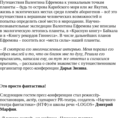
Путешествия Валентина Ефремова к уникальным точкам
планеты – будь то острова Карибского моря или же Якутия,
жизнь в экзотических местах среди племён аборигенов – всё это
путешествия к вершинам человеческих возможностей и
попытка определить своё место в мироздании. Научно-
познавательные экспедиции Валентина Ефремова уже вписаны
в экологическую летопись планеты, в «Красную книгу» Байкала
и в «Книгу рекордов Гиннесса». В числе дальнейших планов
Ефремова – посетить все «места силы» нашей планеты.
– Я смотрела его многочисленные интервью. Меня поразил его
образ мыслей и то, что он близок мне по духу, Решила его
пригласить, написала ему, он тут же ответил и согласился
приехать, –
рассказала о своём знакомстве с путешественником
организатор пресс-конференции
Дарья Зюзина
.
Э
то просто фантастика!
Следующим гостем пресс-конференции стал режиссёр-
постановщик, актёр, сценарист PR-театра, создатель «Научного
театра фантастики» (НТФ) и школы речи «LOGOS»
Дмитрий
Марфин
.