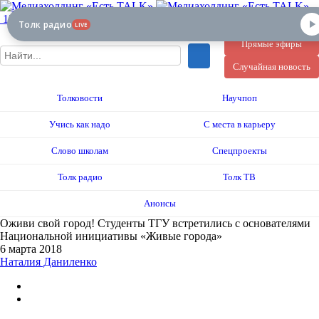
12+
Толк радио
LIVE
Прямые эфиры
Случайная новость
Толковости
Научпоп
Учись как надо
С места в карьеру
Слово школам
Спецпроекты
Толк радио
Толк ТВ
Анонсы
Оживи свой город! Студенты ТГУ встретились с основателями
Национальной инициативы «Живые города»
6 марта 2018
Наталия Даниленко