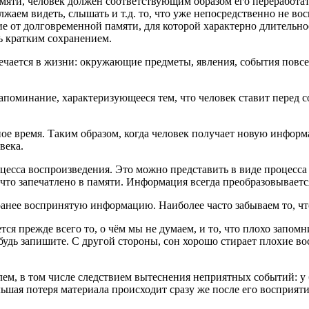
мяти, человек должен соответствующим образом его переработать
аем видеть, слышать и т.д. то, что уже непосредственно не восп
е от долговременной памяти, для которой характерно длительно
ь кратким сохранением.
речается в жизни: окружающие предметы, явления, события повс
поминание, характеризующееся тем, что человек ставит перед с
ьное время. Таким образом, когда человек получает новую инфор
века.
цесса воспроизведения. Это можно представить в виде процесс
что запечатлено в памяти. Информация всегда преобразовывается
анее воспринятую информацию. Наиболее часто забываем то, чт
я прежде всего то, о чём мы не думаем, и то, что плохо запомни
дь запишите. С другой стороны, сон хорошо стирает плохие вос
ем, в том числе следствием вытеснения неприятных событий: у
шая потеря материала происходит сразу же после его восприяти