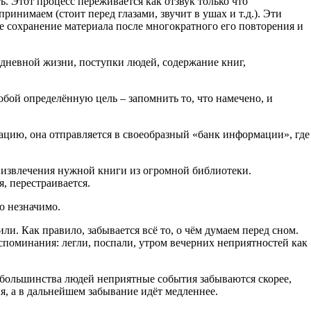
. Этот процесс переживается как отзвук только что
ринимаем (стоит перед глазами, звучит в ушах и т.д.). Эти
е сохранение материала после многократного его повторения и
едневной жизни, поступки людей, содержание книг,
обой определённую цель – запомнить то, что намечено, и
мацию, она отправляется в своеобразный «банк информации», где
а извлечения нужной книги из огромной библиотеки.
, перестраивается.
о незначимо.
ли. Как правило, забывается всё то, о чём думаем перед сном.
поминания: легли, поспали, утром вечерних неприятностей как
 большинства людей неприятные события забываются скорее,
я, а в дальнейшем забывание идёт медленнее.