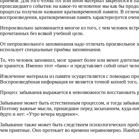
приёмов. Для того чтобы тот или иной материал закрепился в па
происшедшего события: на какое-то мгновение мы как бы продолж
процессы получили название кратковременной памяти. В отличи
воспроизведения, кратковременная память характеризуется очен
Непроизвольно запоминается многое из того, с чем человек вст
прочитанных без всякой учебной цели.
От непроизвольного запоминания надо отличать произвольное за
использует специальные приёмы запоминания.
То, что человек запомнил, мозг хранит более или менее длител
и хранится. Именно этот «банк» и представляет собой опыт чело
Извлечение материала из памяти осуществляется с помощью про
Воспроизведённая информация не является точной копией того, 
Процесс забывания выражается в невозможности восстановить р
Забывание может быть естественным процессом, и тогда забываетс
Поэтому важные мысли, пришедшие перед засыпанием, куда-нибу
будто и нет: «Утро вечера мудренее».
Забывание также может быть следствием психологических пробл
чем приятные. Оно протекает во времени неравномерно. Наиболь