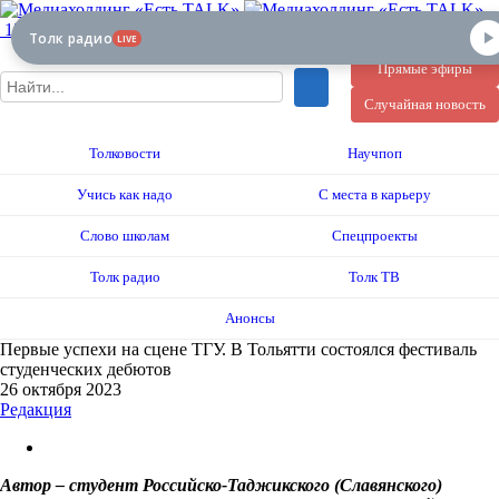
12+
Толк радио
LIVE
Прямые эфиры
Случайная новость
Толковости
Научпоп
Учись как надо
С места в карьеру
Слово школам
Спецпроекты
Толк радио
Толк ТВ
Анонсы
Первые успехи на сцене ТГУ. В Тольятти состоялся фестиваль
студенческих дебютов
26 октября 2023
Редакция
Автор – студент Российско-Таджикского (Славянского)