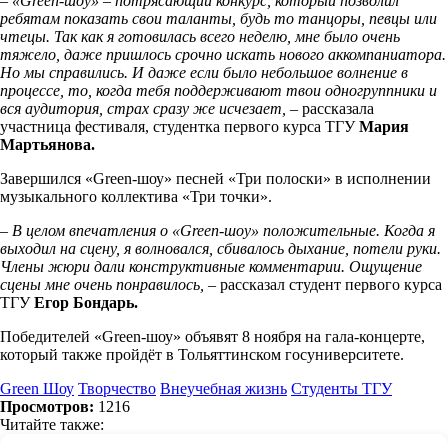
– «
Green
-шоу» – потрясающий конкурс, который позволил
ребятам показать свои таланты, будь то танцоры, певцы или
чтецы. Так как я готовилась всего неделю, мне было очень
тяжело, даже пришлось срочно искать нового аккомпаниатора.
Но мы справились. И даже если было небольшое волнение в
процессе, то, когда тебя поддерживают твои одногруппники и
вся аудитория, страх сразу же исчезает, –
рассказала
участница фестиваля, студентка первого курса ТГУ
Мария
Мартьянова.
Завершился «Green-шоу» песней «Три полоски» в исполнении
музыкального коллектива «Три точки».
–
В целом впечатления о «
Green
-шоу» положительные. Когда я
выходил на сцену, я волновался, сбивалось дыхание, потели руки.
Члены жюри дали конструктивные комментарии. Ощущение
сцены мне очень понравилось, –
рассказал студент первого курса
ТГУ
Егор Бондарь.
Победителей «Green-шоу» объявят 8 ноября на гала-концерте,
который также пройдёт в Тольяттинском госуниверситете.
Green Шоу
Творчество
Внеучебная жизнь
Студенты ТГУ
Просмотров:
1216
Читайте также: