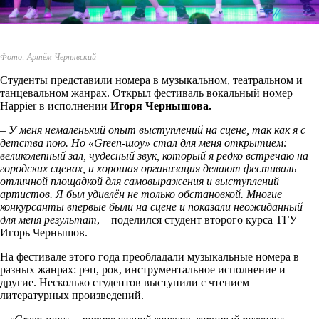
Фото: Артём Чернявский
Студенты представили номера в музыкальном, театральном и
танцевальном жанрах. Открыл фестиваль вокальный номер
Happier в исполнении
Игоря Чернышова
.
– У меня немаленький опыт выступлений на сцене, так как я с
детства пою. Но «
Green
-шоу» стал для меня открытием:
великолепный зал, чудесный звук, который я редко встречаю на
городских сценах, и хорошая организация делают фестиваль
отличной площадкой для самовыражения и выступлений
артистов. Я был удивлён не только обстановкой. Многие
конкурсанты впервые были на сцене и показали неожиданный
для меня результат
, – поделился студент второго курса ТГУ
Игорь Чернышов.
На фестивале этого года преобладали музыкальные номера в
разных жанрах: рэп, рок, инструментальное исполнение и
другие. Несколько студентов выступили с чтением
литературных произведений.