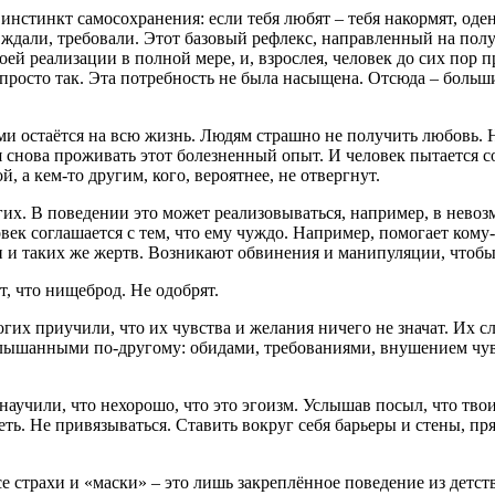
инстинкт самосохранения: если тебя любят – тебя накормят, оде
ждали, требовали. Этот базовый рефлекс, направленный на пол
воей реализации в полной мере, и, взрослея, человек до сих пор 
ли просто так. Эта потребность не была насыщена. Отсюда – бол
и остаётся на всю жизнь. Людям страшно не получить любовь. Н
я снова проживать этот болезненный опыт. И человек пытается 
 а кем-то другим, кого, вероятнее, не отвергнут.
их. В поведении это может реализовываться, например, в невозм
век соглашается с тем, что ему чуждо. Например, помогает кому-то
и и таких же жертв. Возникают обвинения и манипуляции, чтобы
т, что нищеброд. Не одобрят.
их приучили, что их чувства и желания ничего не значат. Их сло
слышанными по-другому: обидами, требованиями, внушением чув
 научили, что нехорошо, что это эгоизм. Услышав посыл, что тво
ть. Не привязываться. Ставить вокруг себя барьеры и стены, пря
.
се страхи и «маски» – это лишь закреплённое поведение из детс