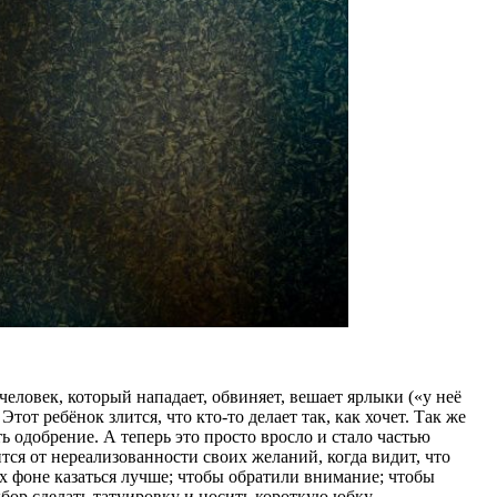
еловек, который нападает, обвиняет, вешает ярлыки («у неё
от ребёнок злится, что кто-то делает так, как хочет. Так же
ь одобрение. А теперь это просто вросло и стало частью
ится от нереализованности своих желаний, когда видит, что
их фоне казаться лучше; чтобы обратили внимание; чтобы
ыбор сделать татуировку и носить короткую юбку.