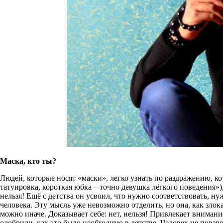
Маска, кто ты?
Людей, которые носят «маски», легко узнать по раздражению, к
татуировка, короткая юбка – точно девушка лёгкого поведения»),
нельзя! Ещё с детства он усвоил, что нужно соответствовать, ну
человека. Эту мысль уже невозможно отделить, но она, как злок
можно иначе. Доказывает себе: нет, нельзя! Привлекает внимани
одобрили, как это было необходимо в детстве. Человек не повз