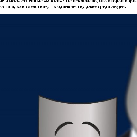
е и искусственные «маски»? Не исключено, что второй вари
сти и, как следствие, – к одиночеству даже среди людей.