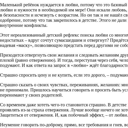
Маленький ребёнок нуждается в любви, потому что это базовый 
любви и нужности в необходимой им мере! Они искали любовь, 
в безопасности и исчезнуть с возрастом. Но он так и не нашёл с
одобрение, потому что так закрепилось в детстве. Этого не да
внутренние конфликты.
Этот нереализованный детский рефлекс поиска любви со многим
недостатках – вдруг сочтут сумасшедшим и отвергнут? Придётс
надевая «маску», позволяющую предстать перед другими не собой,
Приходится отвергнуть свои желания и следовать желаниям друг
плохой (равно отвержению). И тогда, переступая через себя, чело
подумают. И как ответа на запрос в «любви» ждёт благодарност
Страшно спросить цену и не купить, если это дорого, – подумаю
Страшно сказать о своих чувствах, переживаниях, желаниях: мног
не принимали. Пришлось научиться говорить и просить быть у
перенимают у своих родителей.
Со временем даже хотеть чего-то становится страшно. В детстве
проявлять из-за страха отвержения. Лучше вообще ничего не хоте
Защититься от отвержения. И, как побочный эффект, – от любви
Неумение говорить по-доброму, прямо, все требования и гнев, в