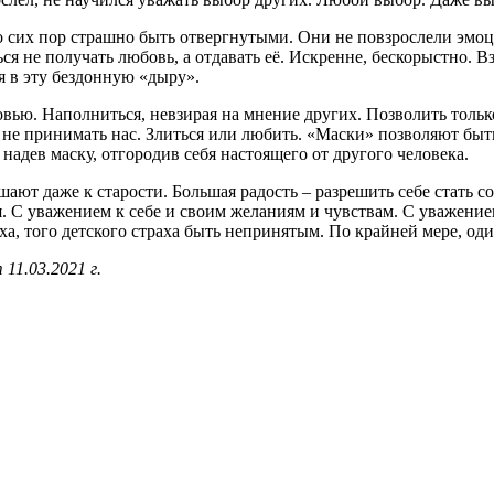
до сих пор страшно быть отвергнутыми. Они не повзрослели эмо
ься не получать любовь, а отдавать её. Искренне, бескорыстно. 
ся в эту бездонную «дыру».
ью. Наполниться, невзирая на мнение других. Позволить только се
 не принимать нас. Злиться или любить. «Маски» позволяют быт
адев маску, отгородив себя настоящего от другого человека.
ют даже к старости. Большая радость – разрешить себе стать соб
тся. С уважением к себе и своим желаниям и чувствам. С уважен
ха, того детского страха быть непринятым. По крайней мере, оди
11.03.2021 г.