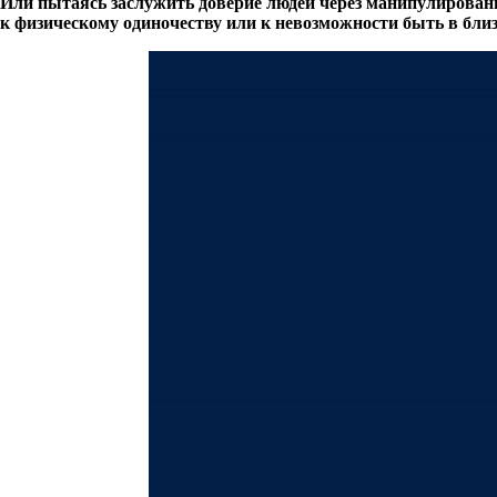
Или пытаясь заслужить доверие людей через манипулировани
к физическому одиночеству или к невозможности быть в близо