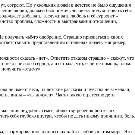
нут, согреют. Но у скольких людей в детстве не было ощущения
учение любви, должен был помочь человеку почувствовать себя
продолжает добывать, заслуживать любовь и её суррогат –
ьшинство проблем, сложности в выстраивании отношений,
е получить чьё-то одобрение. Страшно признаться в своих
соответствовать представлениям остальных людей. Например,
ожности сказать «нет». Ответить отказом страшно – скажут, что
 не от чистого сердца, а из страха, что, если не помочь, плохо
 получить «отдачу».
ва не имеют веса, их детские рассказы и чувства не замечали,
ства вины – «ты должен». Часто такую стратегию дети
и желания неудобны семье, обществу, ребёнок боится их
тать себя глубоко внутри, чтобы не дать никому причинить боль.
тва, сформированное в попытках найти любовь в этом мире. Это