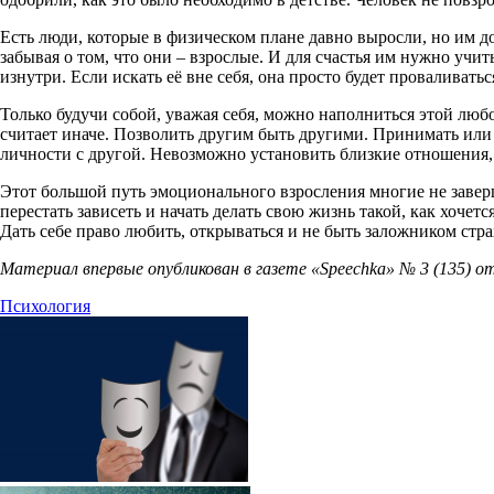
Есть люди, которые в физическом плане давно выросли, но им 
забывая о том, что они – взрослые. И для счастья им нужно учит
изнутри. Если искать её вне себя, она просто будет проваливать
Только будучи собой, уважая себя, можно наполниться этой любов
считает иначе. Позволить другим быть другими. Принимать или
личности с другой. Невозможно установить близкие отношения, н
Этот большой путь эмоционального взросления многие не заверша
перестать зависеть и начать делать свою жизнь такой, как хоче
Дать себе право любить, открываться и не быть заложником стра
Материал впервые опубликован в газете «Speechka» № 3 (135) от 
Психология