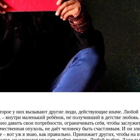
оторое у них вызывают другие люди, действующие иначе. Любой ч
 – внутри маленький ребёнок, не получивший в детстве любовь. Эт
жно давить свои потребности, ограничивать себя, чтобы заслужит
ачественная опухоль, не даёт человеку быть счастливым. И он зл
е – вот уж я знаю, как правильно. Принижает других, чтобы на 
рослел, не научился уважать выбор других. Любой выбор. Даже в