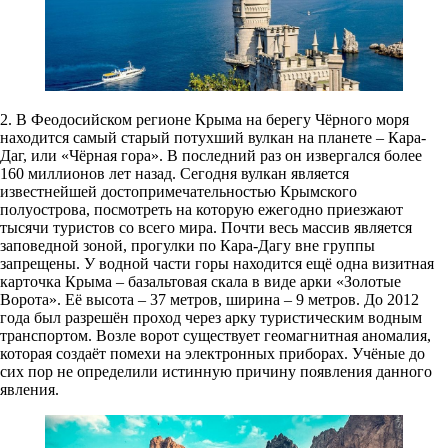
2. В Феодосийском регионе Крыма на берегу Чёрного моря
находится самый старый потухший вулкан на планете – Кара-
Даг, или «Чёрная гора». В последний раз он извергался более
160 миллионов лет назад. Сегодня вулкан является
известнейшей достопримечательностью Крымского
полуострова, посмотреть на которую ежегодно приезжают
тысячи туристов со всего мира. Почти весь массив является
заповедной зоной, прогулки по Кара-Дагу вне группы
запрещены. У водной части горы находится ещё одна визитная
карточка Крыма – базальтовая скала в виде арки «Золотые
Ворота». Её высота – 37 метров, ширина – 9 метров. До 2012
года был разрешён проход через арку туристическим водным
транспортом. Возле ворот существует геомагнитная аномалия,
которая создаёт помехи на электронных приборах. Учёные до
сих пор не определили истинную причину появления данного
явления.