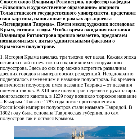
Совсем скоро
Владимир Ротмистров, профессор кафедры
«Живопись и художественное образование» опорного
Тольяттинского государственного университета, представит
свои картины, написанные в рамках арт-проекта
«Легендарная Таврида». Почти месяц художник исследовал
Крым, готовил этюды. Чтобы время ожидания выставки
Владимира Ротмистрова прошло незаметно, предлагаем
познакомиться с пятью удивительными фактами о
Крымском полуострове.
1. История Крыма началась три тысячи лет назад.
Каждая эпоха
оставила свой отпечаток на сохранившихся сооружениях
полуострова. Здесь до сих пор можно встретить развалины
древних городов и императорских резиденций. Н
еоднократно
подвергалось изменениям
и н
азвание полуострова. Во времена
античности полуостров имел название Таврика – от названия
племени тавров. В XIII веке полуостров перешёл в руки татаро-
монгольского ханства, в 1239 году возникло тюркское название
– Къырым. Только с 1783 года после присоединения к
Российской империи полуостров стали называть Тавридой. В
1802 году была основана Таврическая губерния, но сам
полуостров так и остался Крымом.