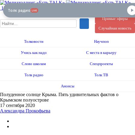
12+
Толк радио
LIVE
Прямые эфиры
Случайная новость
Толковости
Научпоп
Учись как надо
С места в карьеру
Слово школам
Спецпроекты
Толк радио
Толк ТВ
Анонсы
Полуденное солнце Крыма. Пять удивительных фактов о
Крымском полуострове
17 сентября 2020
Александра Прокофьева