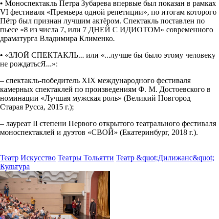
•
Моноспектакль Петра Зубарева впервые был показан в рамках
VI фестиваля «Премьера одной репетиции», по итогам которого
Пётр был признан лучшим актёром. Спектакль поставлен по
пьесе «8 из числа 7, или 7 ДНЕЙ С ИДИОТОМ» современного
драматурга Владимира Клименко.
•
«ЗЛОЙ СПЕКТАКЛЬ... или «...лучше бы было этому человеку
не рождатьсЯ...»:
– спектакль-победитель XIX международного фестиваля
камерных спектаклей по произведениям Ф. М. Достоевского в
номинации «Лучшая мужская роль» (Великий Новгород –
Старая Русса, 2015 г.);
– лауреат II степени Первого открытого театрального фестиваля
моноспектаклей и дуэтов «СВОЙ» (Екатеринбург, 2018 г.).
Театр
Искусство
Театры Тольятти
Театр &quot;Дилижанс&quot;
Культура