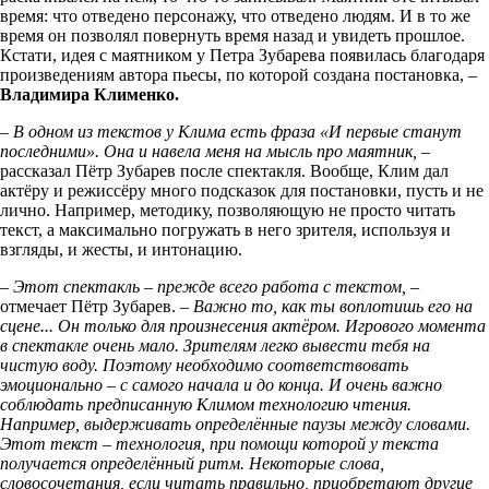
время: что отведено персонажу, что отведено людям. И в то же
время он позволял повернуть время назад и увидеть прошлое.
Кстати, идея с маятником у Петра Зубарева появилась благодаря
произведениям автора пьесы, по которой создана постановка, –
Владимира Клименко.
– В одном из текстов у Клима есть фраза «И первые станут
последними». Она и навела меня на мысль про маятник, –
рассказал Пётр Зубарев после спектакля. Вообще, Клим дал
актёру и режиссёру много подсказок для постановки, пусть и не
лично. Например, методику, позволяющую не просто читать
текст, а максимально погружать в него зрителя, используя и
взгляды, и жесты, и интонацию.
– Этот спектакль – прежде всего работа с текстом, –
отмечает Пётр Зубарев. –
Важно то, как ты воплотишь его на
сцене... Он только для произнесения актёром. Игрового момента
в спектакле очень мало. Зрителям легко вывести тебя на
чистую воду. Поэтому необходимо соответствовать
эмоционально – с самого начала и до конца. И очень важно
соблюдать предписанную Климом технологию чтения.
Например, выдерживать определённые паузы между словами.
Этот текст – технология, при помощи которой у текста
получается определённый ритм. Некоторые слова,
словосочетания, если читать правильно, приобретают другие