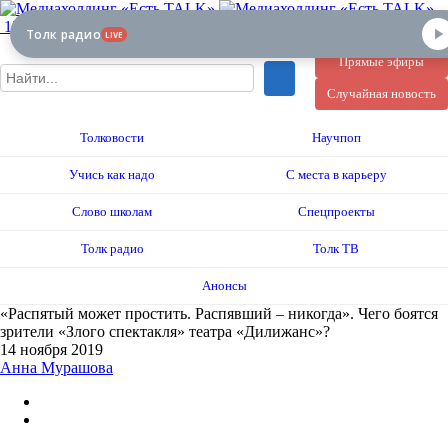
12+
Толк радио
LIVE
Прямые эфиры
Случайная новость
Толковости
Научпоп
Учись как надо
С места в карьеру
Слово школам
Спецпроекты
Толк радио
Толк ТВ
Анонсы
«Распятый может простить. Распявший – никогда». Чего боятся
зрители «Злого спектакля» театра «Дилижанс»?
14 ноября 2019
Анна Мурашова