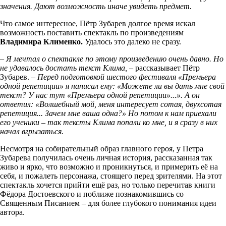
значения. Дают возможность иначе увидеть предмет.
Что самое интересное, Пётр Зубарев долгое время искал
возможность поставить спектакль по произведениям
Владимира Клименко.
Удалось это далеко не сразу.
– Я мечтал о спектакле по этому произведению очень давно. Но
не удавалось достать текст Клима, –
рассказывает Пётр
Зубарев.
– Перед подготовкой шестого фестиваля «Премьера
одной репетиции» я написал ему: «Можете ли вы дать мне свой
текст? У нас тут «Премьера одной репетиции»...». А он
ответил: «Волшебный мой, меня интересует сотая, двухсотая
репетиция... Зачем мне ваша одна?» Но потом к нам приехали
его ученики – так тексты Клима попали ко мне, и я сразу в них
начал вгрызаться.
Несмотря на собирательный образ главного героя, у Петра
Зубарева получилась очень личная история, рассказанная так
живо и ярко, что возможно и проникнуться, и примерить её на
себя, и пожалеть персонажа, стоящего перед зрителями. На этот
спектакль хочется прийти ещё раз, но только перечитав книги
Фёдора Достоевского и поближе познакомившись со
Священным Писанием – для более глубокого понимания идеи
автора.