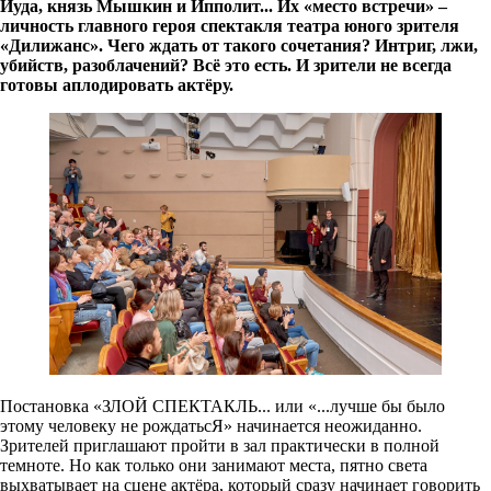
Иуда, князь Мышкин и Ипполит... Их «место встречи» –
личность главного героя спектакля театра юного зрителя
«Дилижанс». Чего ждать от такого сочетания? Интриг, лжи,
убийств, разоблачений? Всё это есть. И зрители не всегда
готовы аплодировать актёру.
Постановка «ЗЛОЙ СПЕКТАКЛЬ... или «...лучше бы было
этому человеку не рождатьсЯ» начинается неожиданно.
Зрителей приглашают пройти в зал практически в полной
темноте. Но как только они занимают места, пятно света
выхватывает на сцене актёра, который сразу начинает говорить