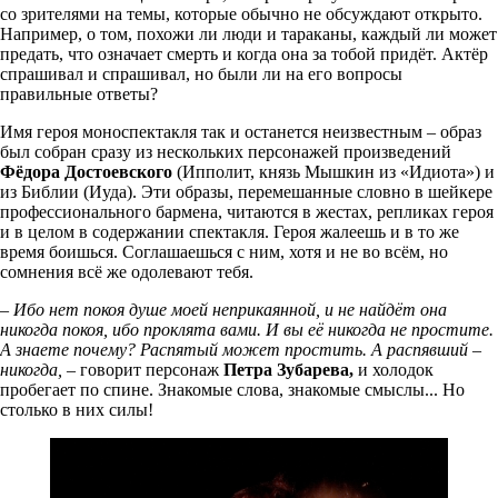
со зрителями на темы, которые обычно не обсуждают открыто.
Например, о том, похожи ли люди и тараканы, каждый ли может
предать, что означает смерть и когда она за тобой придёт. Актёр
спрашивал и спрашивал, но были ли на его вопросы
правильные ответы?
Имя героя моноспектакля так и останется неизвестным – образ
был собран сразу из нескольких персонажей произведений
Фёдора Достоевского
(Ипполит, князь Мышкин из «Идиота») и
из Библии (Иуда). Эти образы, перемешанные словно в шейкере
профессионального бармена, читаются в жестах, репликах героя
и в целом в содержании спектакля. Героя жалеешь и в то же
время боишься. Соглашаешься с ним, хотя и не во всём, но
сомнения всё же одолевают тебя.
– Ибо нет покоя душе моей неприкаянной, и не найдёт она
никогда покоя, ибо проклята вами. И вы её никогда не простите.
А знаете почему? Распятый может простить. А распявший –
никогда, –
говорит персонаж
Петра Зубарева,
и холодок
пробегает по спине. Знакомые слова, знакомые смыслы... Но
столько в них силы!