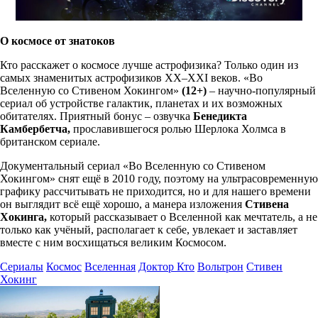
О космосе от знатоков
Кто расскажет о космосе лучше астрофизика? Только один из
самых знаменитых астрофизиков XX–XXI веков. «Во
Вселенную со Стивеном Хокингом»
(12+)
– научно-популярный
сериал об устройстве галактик, планетах и их возможных
обитателях. Приятный бонус – озвучка
Бенедикта
Камбербетча,
прославившегося ролью Шерлока Холмса в
британском сериале.
Документальный сериал «Во Вселенную со Стивеном
Хокингом» снят ещё в 2010 году, поэтому на ультрасовременную
графику рассчитывать не приходится, но и для нашего времени
он выглядит всё ещё хорошо, а манера изложения
Стивена
Хокинга,
который рассказывает о Вселенной как мечтатель, а не
только как учёный, располагает к себе, увлекает и заставляет
вместе с ним восхищаться великим Космосом.
Сериалы
Космос
Вселенная
Доктор Кто
Вольтрон
Стивен
Хокинг