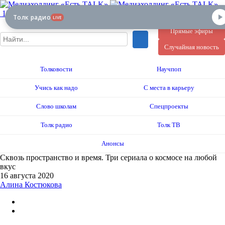
12+
Толк радио
LIVE
Прямые эфиры
Случайная новость
Толковости
Научпоп
Учись как надо
С места в карьеру
Слово школам
Спецпроекты
Толк радио
Толк ТВ
Анонсы
Сквозь пространство и время. Три сериала о космосе на любой
вкус
16 августа 2020
Алина Костюкова