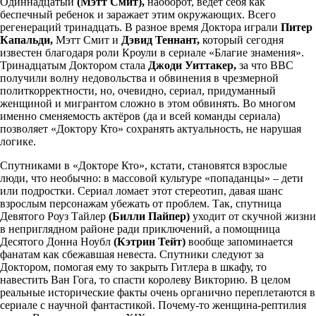
Одиннадцатый
(Мэтт Смит),
наоборот, ведёт себя как
беспечный ребенок и заражает этим окружающих. Всего
регенераций тринадцать. В разное время Доктора играли
Питер
Капальди,
Мэтт Смит и
Дэвид Теннант,
который сегодня
известен благодаря роли Кроули в сериале «Благие знамения».
Тринадцатым Доктором стала
Джоди Уиттакер,
за что BBC
получили волну недовольства и обвинения в чрезмерной
политкорректности, но, очевидно, сериал, придуманный
женщиной и мигрантом сложно в этом обвинять. Во многом
именно сменяемость актёров (да и всей команды сериала)
позволяет «Доктору Кто» сохранять актуальность, не нарушая
логике.
Спутниками в «Докторе Кто», кстати, становятся взрослые
люди, что необычно: в массовой культуре «попаданцы» – дети
или подростки. Сериал ломает этот стереотип, давая шанс
взрослым персонажам убежать от проблем. Так, спутница
Девятого Роуз Тайлер
(Билли Пайпер)
уходит от скучной жизни
в неприглядном районе ради приключений, а помощница
Десятого Донна Ноубл
(Кэтрин Тейт)
вообще запоминается
фанатам как сбежавшая невеста. Спутники следуют за
Доктором, помогая ему то закрыть Гитлера в шкафу, то
навестить Ван Гога, то спасти королеву Викторию. В целом
реальные исторические факты очень органично переплетаются в
сериале с научной фантастикой. Почему-то женщина-рептилия