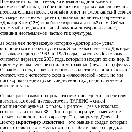
В середине прошлого века, во время холодной войны и
космической гонки, на британских телеэкранах вышел научно-
познавательный проект, снятый в ответ на американский сериал
«Сумеречная зона». Ориентированный на детей, со временем
«Доктор Кто»
(12+)
стал более взрослым и серьёзным. Сейчас
это самый продолжительный научно-популярный сериал,
ставший неотъемлемой частью гик-культуры.
За более чем полувековую историю «Доктор Кто» успел
остановиться и перезапуститься. Эрой «классического Доктора»
называют период с 1963 по 1989 годы, а «новым Доктором»
считается перезапуск 2005 года, который выходит до сих пор. В
промежутке вышел ещё и полнометражный (неудачный) фильм.
Сложно сказать, с какого именно сезона стоит начинать (кто-то
считает, что с четвёртого сезона «классической» эры), но мы
поговорим о перезапуске: современной аудитории легче его
воспринимать.
Сериал рассказывает о приключениях последнего Повелителя
времени, который путешествует в ТАРДИС – синей
полицейской будке 60-х годов. При этом раз в несколько
сезонов – а их целых 38 – Доктор регенерирует и меняет не
только внешность, но и характер. Так, например, Девятый
Доктор
(Кристофер Экклстон)
– это бывший солдат, который
носит с собой всю тяжесть потери и гибели своего народа, а