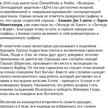
в 2016 году выпустили DreamWorks и Netflix. «Вольтрон:
Легендарный защитник»
(12+)
стал достаточно вольной,
осовремененной и «американизированной» интерпретацией
оригинала. Однако нельзя не отметить прекрасную графику и
то, что среди создателей сериала –
Хоаким Дос Сантос
и
Лорен
Монтгомери,
уже известные по «Легенде об Аанге» и «Легенде
о Корре». Благодаря этому, кстати, в сериале прекрасная
графика, а боевые сцены включают в себя компьютерную и
анимационную графику.
В сюжетном плане мультсериал рассказывает о недалёком
будущем. Группа подростков учится в космическом гарнизоне.
Ханк, Пидж и Лэнс не очень друг другу доверяют, поэтому
тренировки не даются им. Однажды они случайно находят
Такаши Широгане, пропавшего без вести в экспедиции на
планету Кербер. От погони гарнизона их спасает отчисленный
за плохое поведение Кит Когане. Вместе они случайно находят
синего инопланетного льва-робота, который доставляет их в
замок к последним жителям Алтеи – принцессе Аллуре и её
помощнику Корану. Оказывается, что ребята должны стать
новыми паладинами Вольтрона и победить Империю Галра,
пока она не покорила всю Вселенную.
Несмотря на кажущуюся вторичность сюжета (рыцари,
принцесса в беде, вся надежда на избранных), его сложно