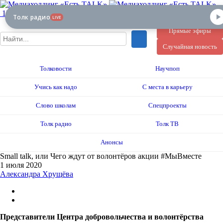
12+
Толк радио
LIVE
Прямые эфиры
Случайная новость
Толковости
Научпоп
Учись как надо
С места в карьеру
Слово школам
Спецпроекты
Толк радио
Толк ТВ
Анонсы
Small talk, или Чего ждут от волонтёров акции #МыВместе
1 июля 2020
Александра Хрущёва
Представители Центра добровольчества и волонтёрства