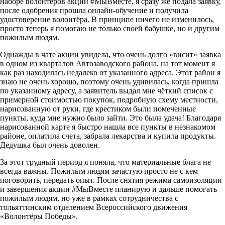
наборе волонтёров акции #МыВместе, я сразу же подала заявку,
после одобрения прошла онлайн-обучение и получила
удостоверение волонтёра. В принципе ничего не изменилось,
просто теперь я помогаю не только своей бабушке, но и другим
пожилым людям.
Однажды в чате акции увидела, что очень долго «висит» заявка
в одном из кварталов Автозаводского района, на тот момент я
как раз находилась недалеко от указанного адреса. Этот район я
знаю не очень хорошо, поэтому очень удивилась, когда пришла
по указанному адресу, а заявитель выдал мне чёткий список с
примерной стоимостью покупок, подробную схему местности,
нарисованную от руки, где крестиком были помеченные
пункты, куда мне нужно было зайти. Это была удача! Благодаря
нарисованной карте я быстро нашла все пункты в незнакомом
районе, оплатила счета, забрала лекарства и купила продукты.
Дедушка был очень доволен.
За этот трудный период я поняла, что материальные блага не
всегда важны. Пожилым людям зачастую просто не с кем
поговорить, передать опыт. После снятия режима самоизоляции
и завершения акции #МыВместе планирую и дальше помогать
пожилым людям, но уже в рамках сотрудничества с
тольяттинским отделением Всероссийского движения
«Волонтёры Победы».