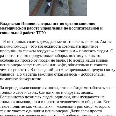
Владислав Иванов, специалист по организационно-
методической работе управления по воспитательной и
социальной работе ТГУ:
– Я не привык сидеть дома, для меня это очень сложно. Акция
взаимопомощи – это возможность совмещать приятное –
прогулки на свежем воздухе – с полезным – помогать людям. Я
развозил только продуктовые наборы, поэтому каких-то
особенных просьб от людей не было. Но всегда наши милые
пенсионеры зовут пить чай или кофе, обязательно пытаются
чем-то угостить. В последний раз мне предложили целую связку
бананов. Но я всегда вежливо отказываюсь – добровольцы
помогают бескорыстно.
За период самоизоляции я понял, что необходимо заботиться не
только о себе и своих близких, но и о других людях.
Большинство пожилых людей одиноки, они нуждаются не
только в помощи, но и в простом человеческом общении. Есть
такое понятие как «small talk» – маленький разговор, которого
так не хватает одиноким пенсионерам. Даже если просто
поздоровался, передал продуктовый набор и пожелал хорошего