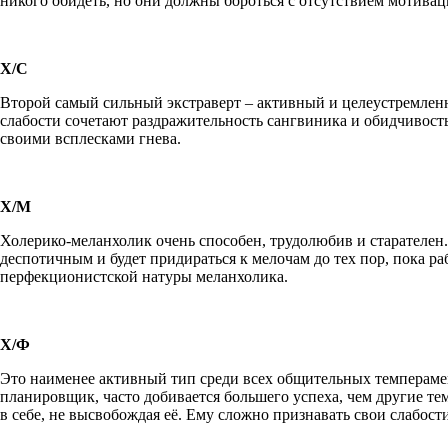
никого обидеть, но они должны бороться с отсутствием мотиваци
Х/С
Второй самый сильный экстраверт – активный и целеустремленны
слабости сочетают раздражительность сангвиника и обидчивость 
своими всплесками гнева.
Х/М
Холерико-меланхолик очень способен, трудолюбив и старателен
деспотичным и будет придираться к мелочам до тех пор, пока р
перфекционистской натуры меланхолика.
Х/Ф
Это наименее активный тип среди всех общительных темперамен
планировщик, часто добивается большего успеха, чем другие те
в себе, не высвобождая её. Ему сложно признавать свои слабос