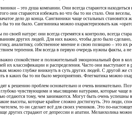
виники – это душа компании. Они всегда стараются находиться 
ого они стараются избежать во что бы то ни стало. Они веселы,
 начатое дело до конца. Сангвиники чаще остальных становятся ж
а бы то ни было. Сангвиника можно охарактеризовать как «орат
по своей натуре: они всегда стремятся к контролю, всегда стар
ваниям других людей. Для них важно, чтобы дело было сделано,
огику, аналитику, собственное мнение и свою позицию – это их 
ствием терпения. Им всегда в первую очередь нужны факты, а не
важно спокойствие и положительный эмоциональный фон в колле
чей их классификации и распределения. Часто они выступают в
 как можно глубже вникнуть в суть других людей. С другой же с
ть в каких бы то ни было мероприятиях. Флегматика можно охар
ят к решению проблем основательно и очень внимательно. Поэт
я глубоко чувствующими и мыслящими натурами, которые чаще в
ю отдаются тому, чем занимаются. Могут быть очень успешны в 
такие высоты, которые крайне сложно достигнуть. Это люди, сп
чителем, то он сделает всё для своих учеников. Это по-настоящем
ще других страдают от депрессии и апатии. Меланхолика можно