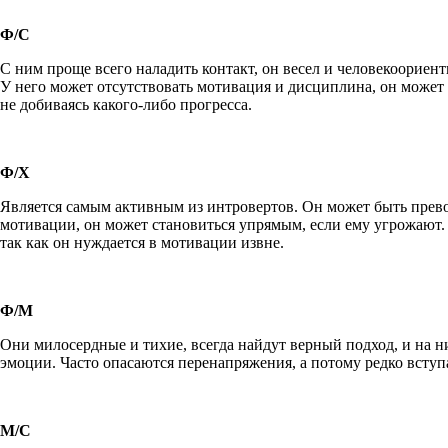
Ф/С
С ним проще всего наладить контакт, он весел и человекоориен
У него может отсутствовать мотивация и дисциплина, он может 
не добиваясь какого-либо прогресса.
Ф/Х
Является самым активным из интровертов. Он может быть прево
мотивации, он может становиться упрямым, если ему угрожают.
так как он нуждается в мотивации извне.
Ф/М
Они милосердные и тихие, всегда найдут верный подход, и на 
эмоции. Часто опасаются перенапряжения, а потому редко вступ
М/С