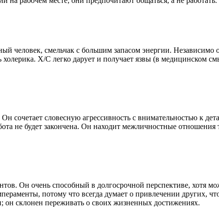
и на рабочем месте; они предпочитают общаться, а не работать.
й человек, смельчак с большим запасом энергии. Независимо от
холерика. Х/С легко дарует и получает язвы (в медицинском смы
. Он сочетает словесную агрессивность с внимательностью к де
абота не будет закончена. Он находит межличностные отношения 
тов. Он очень способный в долгосрочной перспективе, хотя мож
мпераменты, потому что всегда думает о привлечении других, чт
ти; он склонен переживать о своих жизненных достижениях.