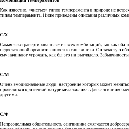
Комбинации темпераментов
Как известно, «чистых» типов темперамента в природе не встре
типам темперамента. Ниже приведены описания различных комб
С/Х
Самая «экстравертированная» из всех комбинаций, так как оба т
недостаточной организованностью сангвиника. Он зачастую обо
ему начинают угрожать, как бы это ни выглядело. Забывчивостью
С/М
Очень эмоциональные люди, настроение которых может меняться
проявляться критичной натуре меланхолика. Для сангвинико-мела
другими.
С/Ф
Непреодолимая общительность сангвиника смягчается добросерд