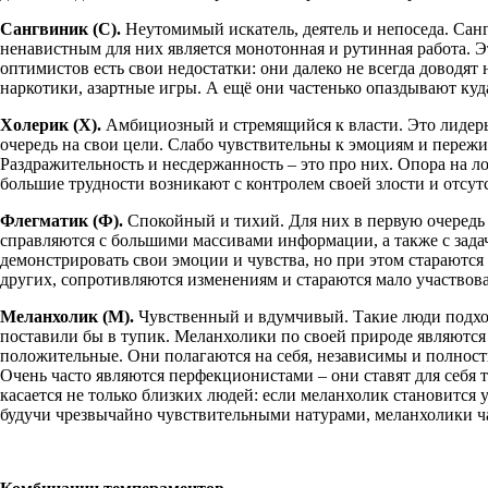
Сангвиник (С).
Неутомимый искатель, деятель и непоседа. Санг
ненавистным для них является монотонная и рутинная работа. Эт
оптимистов есть свои недостатки: они далеко не всегда доводят
наркотики, азартные игры. А ещё они частенько опаздывают куд
Холерик (Х).
Амбициозный и стремящийся к власти. Это лидеры 
очередь на свои цели. Слабо чувствительны к эмоциям и пережи
Раздражительность и несдержанность – это про них. Опора на л
большие трудности возникают с контролем своей злости и отсут
Флегматик (Ф).
Спокойный и тихий. Для них в первую очередь 
справляются с большими массивами информации, а также с зада
демонстрировать свои эмоции и чувства, но при этом стараются
других, сопротивляются изменениям и стараются мало участвова
Меланхолик (М).
Чувственный и вдумчивый. Такие люди подход
поставили бы в тупик. Меланхолики по своей природе являютс
положительные. Они полагаются на себя, независимы и полность
Очень часто являются перфекционистами – они ставят для себя 
касается не только близких людей: если меланхолик становится у
будучи чрезвычайно чувствительными натурами, меланхолики ча