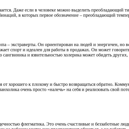
чается. Даже если в человеке можно выделить преобладающий тип
инаций, в которых первое обозначение – преобладающий темпе
ипа – экстраверты. Он ориентирован на людей и энергичен, но в
жает спорт и идеален для работы в продажах. Он может говорит
 сангвиника и язвительностью холерика может обидеть других, н
 от хорошего к плохому и быстро возвращаться обратно. Коммун
нхолика очень просто «налечь» на себя и реализовать свой поте
ечностью флегматика. Это очень счастливые и беззаботные люди