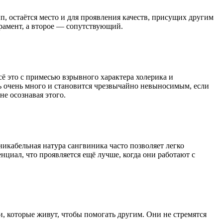
, остаётся место и для проявления качеств, присущих другим
рамент, а второе — сопутствующий.
сё это с примесью взрывного характера холерика и
ь очень много и становится чрезвычайно невыносимым, если
е осознавая этого.
икабельная натура сангвиника часто позволяет легко
нциал, что проявляется ещё лучше, когда они работают с
, которые живут, чтобы помогать другим. Они не стремятся