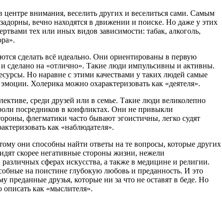
в центре внимания, веселить других и веселиться сами. Самым
 задорны, вечно находятся в движении и поиске. Но даже у этих
ертвами тех или иных видов зависимости: табак, алкоголь,
ора».
аются сделать всё идеально. Они ориентированы в первую
 и сделано на «отлично». Такие люди импульсивны и активны.
ресурсы. Но наравне с этими качествами у таких людей самые
 эмоции. Холерика можно охарактеризовать как «деятеля».
ктиве, среди друзей или в семье. Такие люди великолепно
 роли посредников в конфликтах. Они не привыкли
тороны, флегматики часто бывают эгоистичны, легко судят
актеризовать как «наблюдателя».
ому они способны найти ответы на те вопросы, которые других
идят скорее негативные стороны жизни, нежели
различных сферах искусства, а также в медицине и религии.
особные на поистине глубокую любовь и преданность. И это
у преданные друзья, которые ни за что не оставят в беде. Но
 описать как «мыслителя».