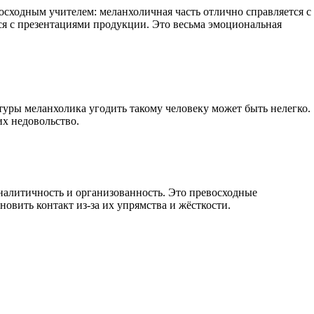
сходным учителем: меланхоличная часть отлично справляется с
ься с презентациями продукции. Это весьма эмоциональная
туры меланхолика угодить такому человеку может быть нелегко.
их недовольство.
аналитичность и организованность. Это превосходные
овить контакт из-за их упрямства и жёсткости.