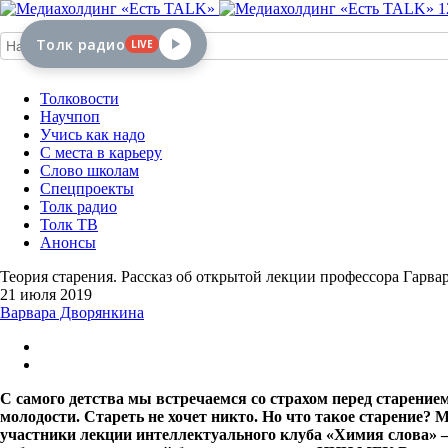
1
Толк радио
LIVE
Толковости
Научпоп
Учись как надо
С места в карьеру
Слово школам
Спецпроекты
Толк радио
Толк ТВ
Анонсы
Теория старения. Рассказ об открытой лекции профессора Гарв
21 июля 2019
Варвара Дворянкина
С самого детства мы встречаемся со страхом перед старени
молодости. Стареть не хочет никто. Но что такое старение? 
участники лекции интеллектуального клуба «Химия слова» –