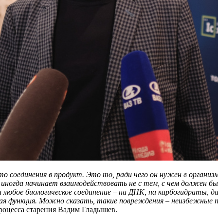
то соединения в продукт. Это то, ради чего он нужен в организ
 иногда начинает взаимодействовать не с тем, с чем должен бы
любое биологическое соединение – на ДНК, на карбогидраты, д
ямая функция. Можно сказать, такие повреждения – неизбежные 
оцесса старения Вадим Гладышев.