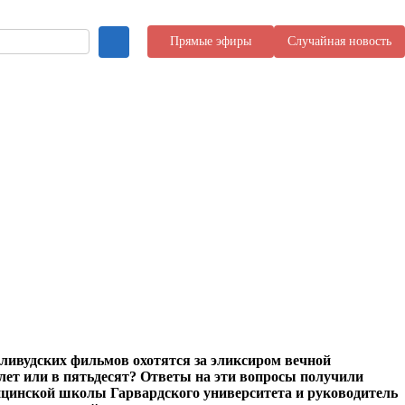
Прямые эфиры
Случайная новость
лливудских фильмов охотятся за эликсиром вечной
ь лет или в пятьдесят? Ответы на эти вопросы получили
ицинской школы Гарвардского университета и руководитель