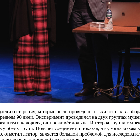
едлению старения, которые были проведены на животных в лаб
реднем 90 дней. Эксперимент проводился на двух группах мушек
рганизм в калориях, он проживёт дольше. И вторая группа муш
 у обеих групп. Подсчёт соединений показал, что, когда мухам 
 отметил лектор, является большой проблемой для исследователей
ярном уровне организм будет уже другим.