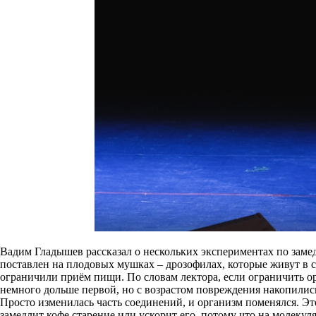
Вадим Гладышев рассказал о нескольких экспериментах по зам
поставлен на плодовых мушках – дрозофилах, которые живут в с
ограничили приём пищи. По словам лектора, если ограничить о
немного дольше первой, но с возрастом повреждения накопились
Просто изменилась часть соединений, и организм поменялся. Это,
замедлит кофе старение или ускорит его, потому что на молекул