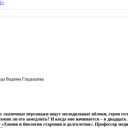
2+
арда Вадима Гладышева
ем: сказочные персонажи ищут молодильные яблоки, герои го
Можно ли его замедлить? И когда оно начинается – в двадцат
 «Химия и биология старения и долголетия». Профессор мед