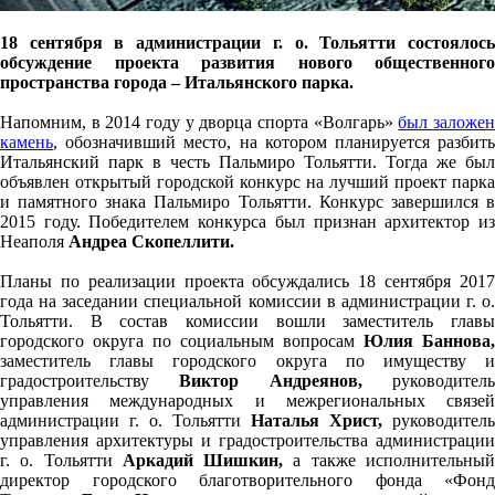
18 сентября в администрации г. о. Тольятти состоялось
обсуждение проекта развития нового общественного
пространства города – Итальянского парка.
Напомним, в 2014 году у дворца спорта «Волгарь»
был заложе
камень
, обозначивший место, на котором планируется разбить
Итальянский парк в честь Пальмиро Тольятти. Тогда же был
объявлен открытый городской конкурс на лучший проект парка
и памятного знака Пальмиро Тольятти. Конкурс завершился в
2015 году. Победителем конкурса был признан архитектор из
Неаполя
Андреа Скопеллити.
Планы по реализации проекта обсуждались 18 сентября 2017
года на заседании специальной комиссии в администрации г. о.
Тольятти. В состав комиссии вошли заместитель главы
городского округа по социальным вопросам
Юлия Баннова,
заместитель главы городского округа по имуществу и
градостроительству
Виктор Андреянов,
руководител
управления международных и межрегиональных связей
администрации г. о. Тольятти
Наталья Христ,
руководитель
управления архитектуры и градостроительства администрации
г. о. Тольятти
Аркадий Шишкин,
а также исполнительны
директор городского благотворительного фонда «Фонд