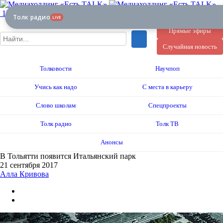
12+
Толк радио
LIVE
Прямые эфиры
Случайная новость
Толковости
Научпоп
Учись как надо
С места в карьеру
Слово школам
Спецпроекты
Толк радио
Толк ТВ
Анонсы
В Тольятти появится Итальянский парк
21 сентября 2017
Алла Кривова