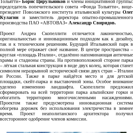
Тольятти»
Борис Цирульников
и члены инициативной группы
председатель попечительского совета «Фонда Тольятти», вице-
президент Поволжского института итальянской культуры
Олег
Кулагин
и заместитель директора опытно-промышленного
производства ПАО «АВТОВАЗ»
Александр Свиридов.
Проект Андреа Скопеллити отличается лаконичностью,
оригинальностью и инновационным подходом как к дизайну,
так и к техническим решениям. Будущий Итальянский парк в
полной мере отражает своё название. В центре пространства –
круглая «площадь Италии», отдалённо напоминающая античные
храмы и стадионы страны. На противоположной стороне парка
– лёгкая стальная конструкция в виде двух колец, которая станет
символом неразрывной исторической связи двух стран – Италии
и России. Также в парке найдётся место и для детской
площадки, скейт-парка и выставочной зоны. Особое внимание
уделено изменению ландшафта. Скопеллити предложил
сформировать на всей территории парка альпийские горки и
обогатить территорию многочисленными насаждениями.
Проектом также предусмотрена инновационная система
обогрева дорожек без использования электричества в зимнее
время. Проект неаполитанского архитектора получил
всестороннее одобрение членов комиссии.