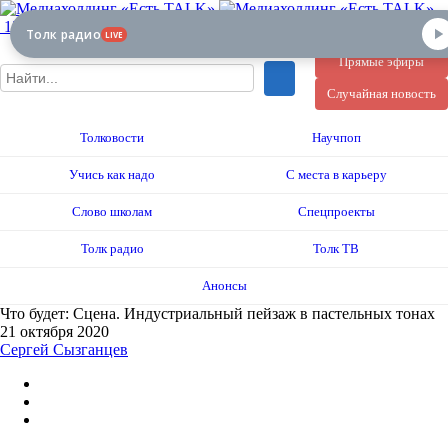
12+
Толк радио
LIVE
Прямые эфиры
Случайная новость
Толковости
Научпоп
Учись как надо
С места в карьеру
Слово школам
Спецпроекты
Толк радио
Толк ТВ
Анонсы
Что будет: Сцена. Индустриальный пейзаж в пастельных тонах
21 октября 2020
Сергей Сызганцев