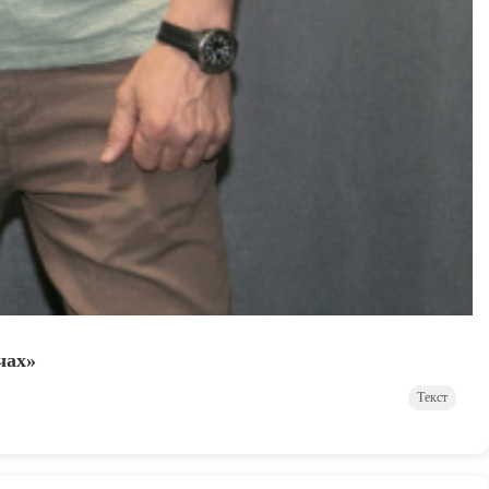
чах»
Текст