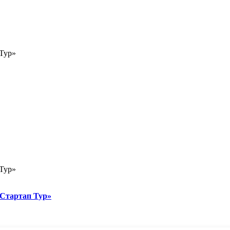
 Тур»
 Тур»
«Стартап Тур»