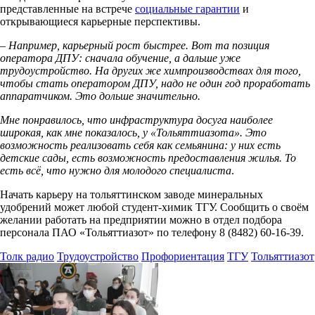
представленные на встрече
социальные гарантии
и
открывающиеся карьерные перспективы.
– Например, карьерный рост быстрее. Вот та позиция
оператора ДПУ: сначала обучение, а дальше уже
трудоустройство. На других же химпроизводствах для того,
чтобы стать оператором ДПУ, надо не один год проработать
аппаратчиком. Это дольше значительно.
Мне понравилось, что инфраструктура досуга наиболее
широкая, как мне показалось, у «Тольяттиазота». Это
возможность реализовать себя как семьянина: у них есть
детские сады, есть возможность предоставления жилья. То
есть всё, что нужно для молодого специалиста
.
Начать карьеру на тольяттинском заводе минеральных
удобрений может любой студент-химик ТГУ. Сообщить о своём
желании работать на предприятии можно в отдел подбора
персонала ПАО «Тольяттиазот» по телефону 8 (8482) 60-16-39.
Толк радио
Трудоустройство
Профориентация
ТГУ
Тольяттиазот