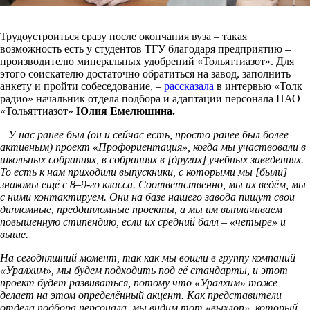
Трудоустроиться сразу после окончания вуза – такая
возможность есть у студентов ТГУ благодаря предприятию –
производителю минеральных удобрений «Тольяттиазот». Для
этого соискателю достаточно обратиться на завод, заполнить
анкету и пройти собеседование, –
рассказала
в интервью «Толк
радио» начальник отдела подбора и адаптации персонала ПАО
«Тольяттиазот»
Юлия Емелюшина.
– У нас ранее был (он и сейчас есть, просто ранее был более
активным) проект «Профориентация», когда мы участвовали в
школьных собраниях, в собраниях в [других] учебных заведениях.
То есть к нам приходили выпускники, с которыми мы [были]
знакомы ещё с 8–9-го класса. Соответственно, мы их ведём, мы
с ними контактируем. Они на базе нашего завода пишут свои
дипломные, преддипломные проекты, а мы им выплачиваем
повышенную стипендию, если их средний балл – «четыре» и
выше.
На сегодняшний момент, так как мы вошли в группу компаний
«Уралхим», мы будем подходить под её стандарты, и этот
проект будет развиваться, потому что «Уралхим» тоже
делает на этом определённый акцент. Как представители
отдела подбора персонала, мы видим тот «выхлоп», который