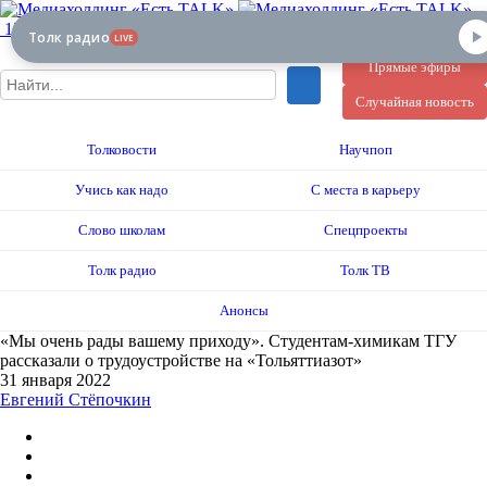
12+
Толк радио
LIVE
Прямые эфиры
Случайная новость
Толковости
Научпоп
Учись как надо
С места в карьеру
Слово школам
Спецпроекты
Толк радио
Толк ТВ
Анонсы
«Мы очень рады вашему приходу». Студентам-химикам ТГУ
рассказали о трудоустройстве на «Тольяттиазот»
31 января 2022
Евгений Стёпочкин