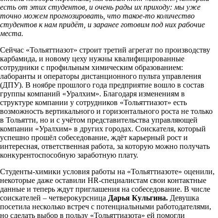
есть от этих студентов, и очень рады их приходу: мы уже
точно можем прогнозировать, что такое-то количество
студентов к нам придёт, и заранее готовим под них рабочие
места.
Сейчас «Тольяттиазот» строит третий агрегат по производству
карбамида, и новому цеху нужны квалифицированные
сотрудники с профильным химическим образованием:
лаборанты и операторы дистанционного пульта управления
(ДПУ). В ноябре прошлого года предприятие вошло в состав
группы компаний «Уралхим». Благодаря изменениям в
структуре компании у сотрудников «Тольяттиазот» есть
возможность вертикального и горизонтального роста не только
в Тольятти, но и с учётом представительства управляющей
компании «Уралхим» в других городах. Соискателя, который
успешно прошёл собеседование, ждёт карьерный рост и
интересная, ответственная работа, за которую можно получать
конкурентоспособную заработную плату.
Студенты-химики условия работы на «Тольяттиазоте» оценили,
некоторые даже оставили HR-специалистам свои контактные
данные и теперь ждут приглашения на собеседование. В числе
соискателей – четверокурсница
Дарья Кульгина.
Девушка
посетила несколько встреч с потенциальными работодателями,
но сделать выбор в пользу «Тольяттиазота» ей помогли