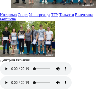
Интервью
Спорт
Универсиада
ТГУ
Тольятти
Валентина
Балашова
Дмитрий Рябыкин