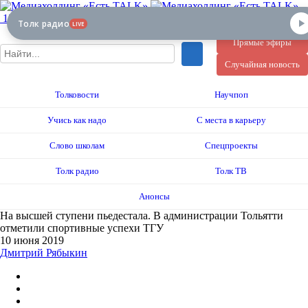
12+
Толк радио
LIVE
Прямые эфиры
Случайная новость
Толковости
Научпоп
Учись как надо
С места в карьеру
Слово школам
Спецпроекты
Толк радио
Толк ТВ
Анонсы
На высшей ступени пьедестала. В администрации Тольятти
отметили спортивные успехи ТГУ
10 июня 2019
Дмитрий Рябыкин