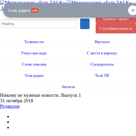
12+
Толк радио
LIVE
Прямые эфиры
Случайная новость
Толковости
Научпоп
Учись как надо
С места в карьеру
Слово школам
Спецпроекты
Толк радио
Толк ТВ
Анонсы
Никому не нужные новости. Выпуск 1
31 октября 2018
Редакция