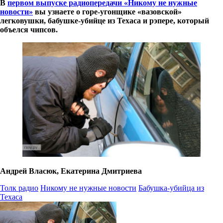
В
первом выпуске радиопередачи «Никому не нужные
новости»
вы узнаете о горе-угонщике «вазовской»
легковушки, бабушке-убийце из Техаса и рэпере, который
объелся чипсов.
Андрей Власюк, Екатерина Дмитриева
Толк радио
Никому не нужные новости
Бабушка-убийца из
Техаса