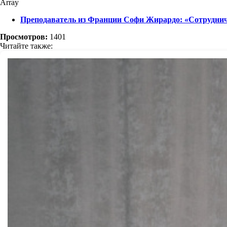
Array
Преподаватель из Франции Софи Жирардо: «Сотруднич
Просмотров:
1401
Читайте также: