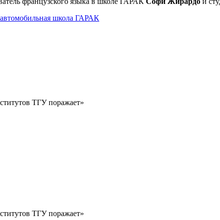
атель французского языка в школе ГАРАК
Софи Жирардо
и ст
 автомобильная школа ГАРАК
ститутов ТГУ поражает»
ститутов ТГУ поражает»