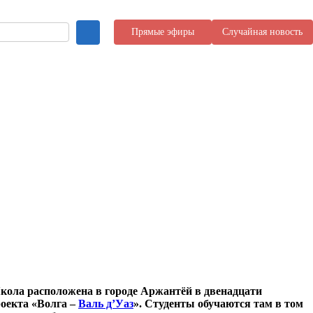
Прямые эфиры
Случайная новость
кола расположена в городе Аржантёй в двенадцати
оекта «Волга –
Валь д’Уаз
».
Студенты обучаются там в том