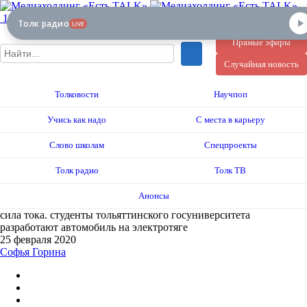
12+
Толк радио
LIVE
Прямые эфиры
Случайная новость
Толковости
Научпоп
Учись как надо
С места в карьеру
Слово школам
Спецпроекты
Толк радио
Толк ТВ
Анонсы
сила тока. студенты тольяттинского госуниверситета
разработают автомобиль на электротяге
25 февраля 2020
Софья Горина