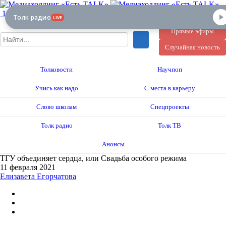
12+
Толк радио
LIVE
Прямые эфиры
Случайная новость
Толковости
Научпоп
Учись как надо
С места в карьеру
Слово школам
Спецпроекты
Толк радио
Толк ТВ
Анонсы
ТГУ объединяет сердца, или Свадьба особого режима
11 февраля 2021
Елизавета Егорчатова