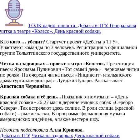
ТОЛК радио: новости. Дебаты в ТГУ. Генеральная
читка в театре «Колесо». День красной собаки.
Кто кого … убедит?
Стартует проект «Дебаты в ТГУ».
Участвуют команды по 3 человека. Регистрация в официальной
группе Тольяттинского государственного университета.
Читка на задворках – проект театра «Колесо».
Презентация
пьесы Ярославы Пулинович «Тот самый день» - черновые читки
по ролям. На очереди читка пьесы «Инцидент» итальянского
драматурга-комедиографа Луиджи Лунари. Рассказывает
Анастасия Черванёва.
Красная собака и её день…
Праздник этномузыки
–
«День
красной собаки» 26-27 мая в деревне ездовых собак «Серебро
Севера». Так встречают здесь солнце. В роли солнца (красной
собаки) – рыжие хаски. В программе фольклорная музыка
американских индейцев, а также вестерн-шоу.
Новости подготовила
Алла Кривова.
Дебаты в ТГУ
Читка на задворках
День красной собаки