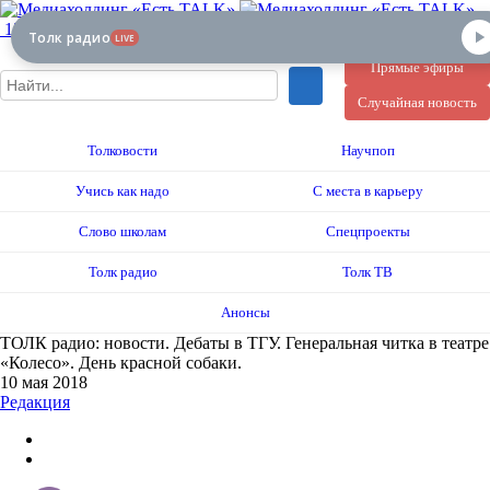
12+
Толк радио
LIVE
Прямые эфиры
Случайная новость
Толковости
Научпоп
Учись как надо
С места в карьеру
Слово школам
Спецпроекты
Толк радио
Толк ТВ
Анонсы
ТОЛК радио: новости. Дебаты в ТГУ. Генеральная читка в театре
«Колесо». День красной собаки.
10 мая 2018
Редакция