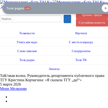
12+
Толк радио
LIVE
Прямые эфиры
Случайная новость
Толковости
Научпоп
Учись как надо
С места в карьеру
Слово школам
Спецпроекты
Толк радио
Толк ТВ
Анонсы
Talk'овая волна. Руководитель департамента публичного права
ТГУ Кристина Корчагина: «Я сказала ТГУ „да!“»
5 марта 2026
Мери Мелконян