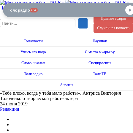
12+
Толк радио
LIVE
Прямые эфиры
Случайная новость
Толковости
Научпоп
Учись как надо
С места в карьеру
Слово школам
Спецпроекты
Толк радио
Толк ТВ
Анонсы
«Тебе плохо, когда у тебя мало работы». Актриса Виктория
Толоченко о творческой работе актёра
24 июня 2019
Редакция