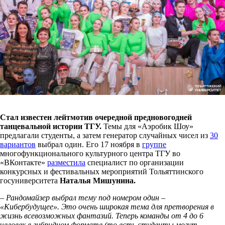
Стал известен лейтмотив очередной предновогодней
танцевальной истории ТГУ.
Темы для «Аэробик Шоу»
предлагали студенты, а затем генератор случайных чисел из
30
вариантов
выбрал один. Его 17 ноября в
группе
многофункционального культурного центра ТГУ во
«ВКонтакте»
разместила
специалист по организации
конкурсных и фестивальных мероприятий Тольяттинского
госуниверситета
Наталья Мишунина.
– Рандомайзер выбрал тему под номером один –
«Кибербудущее». Это очень широкая тема для претворения в
жизнь всевозможных фантазий. Теперь команды от 4 до 6
человек в гибридном формате (то есть студенты могут