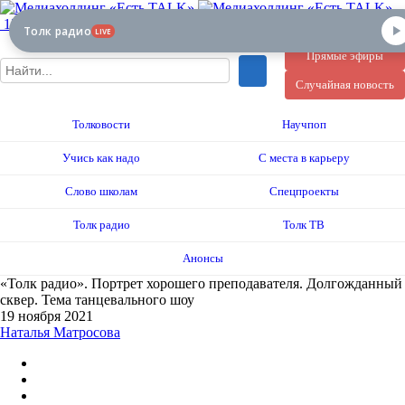
12+
Толк радио
LIVE
Прямые эфиры
Случайная новость
Толковости
Научпоп
Учись как надо
С места в карьеру
Слово школам
Спецпроекты
Толк радио
Толк ТВ
Анонсы
«Толк радио». Портрет хорошего преподавателя. Долгожданный
сквер. Тема танцевального шоу
19 ноября 2021
Наталья Матросова