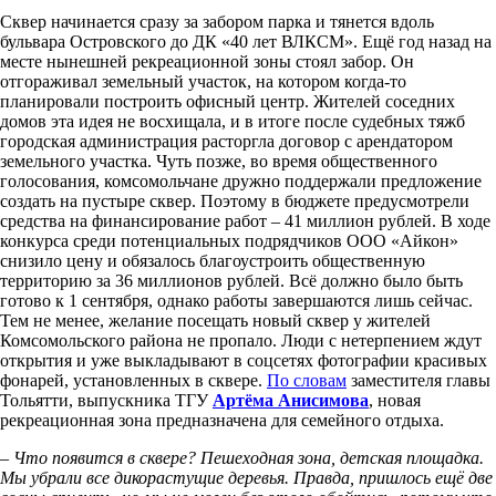
Сквер начинается сразу за забором парка и тянется вдоль
бульвара Островского до ДК «40 лет ВЛКСМ». Ещё год назад на
месте нынешней рекреационной зоны стоял забор. Он
отгораживал земельный участок, на котором когда-то
планировали построить офисный центр. Жителей соседних
домов эта идея не восхищала, и в итоге после судебных тяжб
городская администрация расторгла договор с арендатором
земельного участка. Чуть позже, во время общественного
голосования, комсомольчане дружно поддержали предложение
создать на пустыре сквер. Поэтому в бюджете предусмотрели
средства на финансирование работ – 41 миллион рублей. В ходе
конкурса среди потенциальных подрядчиков ООО «Айкон»
снизило цену и обязалось благоустроить общественную
территорию за 36 миллионов рублей. Всё должно было быть
готово к 1 сентября, однако работы завершаются лишь сейчас.
Тем не менее, желание посещать новый сквер у жителей
Комсомольского района не пропало. Люди с нетерпением ждут
открытия и уже выкладывают в соцсетях фотографии красивых
фонарей, установленных в сквере.
По словам
заместителя главы
Тольятти, выпускника ТГУ
Артёма Анисимова
, новая
рекреационная зона предназначена для семейного отдыха.
– Что появится в сквере? Пешеходная зона, детская площадка.
Мы убрали все дикорастущие деревья. Правда, пришлось ещё две