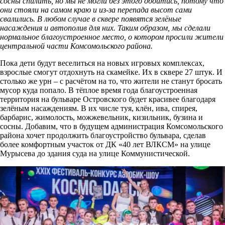
сосны спилить, но мы не могли без этого обойтись, потому что
они стояли на самом краю и из-за перепада высот сами
свалились. В любом случае в сквере появятся зелёные
насаждения и автополив для них. Таким образом, мы сделали
нормальное благоустроенное место, о котором просили жители
центральной части Комсомольского района.
Пока дети будут веселиться на новых игровых комплексах,
взрослые смогут отдохнуть на скамейке. Их в сквере 27 штук. И
столько же урн – с расчётом на то, что жители не станут бросать
мусор куда попало. В тёплое время года благоустроенная
территория на бульваре Островского будет красивее благодаря
зелёным насаждениям. В их числе туя, клён, ива, спирея,
барбарис, жимолость, можжевельник, кизильник, бузина и
сосны. Добавим, что в будущем администрация Комсомольского
района хочет продолжить благоустройство бульвара, сделав
более комфортным участок от ДК «40 лет ВЛКСМ» на улице
Мурысева до здания суда на улице Коммунистической.