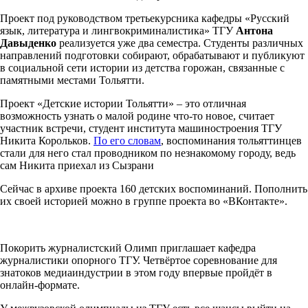
Проект под руководством третьекурсника кафедры «Русский
язык, литература и лингвокриминалистика» ТГУ
Антона
Давыденко
реализуется уже два семестра. Студенты различных
направлений подготовки собирают, обрабатывают и публикуют
в социальной сети истории из детства горожан, связанные с
памятными местами Тольятти.
Проект «Детские истории Тольятти» – это отличная
возможность узнать о малой родине что-то новое, считает
участник встречи, студент института машиностроения ТГУ
Никита Корольков.
По его словам
, воспоминания тольяттинцев
стали для него стал проводником по незнакомому городу, ведь
сам Никита приехал из Сызрани
Сейчас в архиве проекта 160 детских воспоминаний. Пополнить
их своей историей можно в группе проекта во «ВКонтакте».
Покорить журналистский Олимп приглашает кафедра
журналистики опорного ТГУ. Четвёртое соревнование для
знатоков медиаиндустрии в этом году впервые пройдёт в
онлайн-формате.