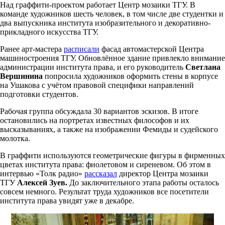
Над граффити-проектом работает Центр мозаики ТГУ. В
команде художников шесть человек, в том числе две студентки и
два выпускника института изобразительного и декоративно-
прикладного искусства ТГУ.
Ранее арт-мастера
расписали
фасад автомастерской Центра
машиностроения ТГУ. Обновлённое здание привлекло внимание
администрации института права, и его руководитель
Светлана
Вершинина
попросила художников оформить стены в корпусе
на Ушакова с учётом правовой специфики направлений
подготовки студентов.
Рабочая группа обсуждала 30 вариантов эскизов. В итоге
остановились на портретах известных философов и их
высказываниях, а также на изображении Фемиды и судейского
молотка.
В граффити используются геометрические фигуры в фирменных
цветах института права: фиолетовом и сиреневом. Об этом в
интервью «Толк радио»
рассказал
директор Центра мозаики
ТГУ
Алексей Зуев.
До заключительного этапа работы осталось
совсем немного. Результат труда художников все посетители
института права увидят уже в декабре.