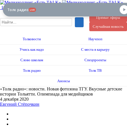
12+
Толк радио
LIVE
Прямые эфиры
Случайная новость
Толковости
Научпоп
Учись как надо
С места в карьеру
Слово школам
Спецпроекты
Толк радио
Толк ТВ
Анонсы
«Толк радио»: новости. Новая фотозона ТГУ. Вкусные детские
истории Тольятти. Олимпиада для медийщиков
4 декабря 2020
Евгений Стёпочкин