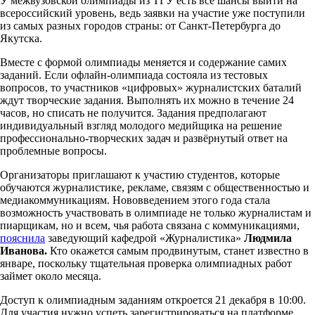
У межвузовской олимпиады из ТГУ есть все шансы выйти на
всероссийский уровень, ведь заявки на участие уже поступили
из самых разных городов страны: от Санкт-Петербурга до
Якутска.
Вместе с формой олимпиады меняется и содержание самих
заданий. Если офлайн-олимпиада состояла из тестовых
вопросов, то участников «цифровых» журналистских баталий
ждут творческие задания. Выполнять их можно в течение 24
часов, но списать не получится. Задания предполагают
индивидуальный взгляд молодого медийщика на решение
профессионально-творческих задач и развёрнутый ответ на
проблемные вопросы.
Организаторы приглашают к участию студентов, которые
обучаются журналистике, рекламе, связям с общественностью и
медиакоммуникациям. Нововведением этого года стала
возможность участвовать в олимпиаде не только журналистам и
пиарщикам, но и всем, чья работа связана с коммуникациями,
пояснила
заведующий кафедрой «Журналистика»
Людмила
Иванова.
Кто окажется самым продвинутым, станет известно в
январе, поскольку тщательная проверка олимпиадных работ
займет около месяца.
Доступ к олимпиадным заданиям откроется 21 декабря в 10:00.
Для участия нужно успеть зарегистрироваться на платформе