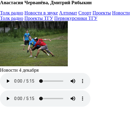
Анастасия Черванёва, Дмитрий Рябыкин
Толк радио
Новости в звуке
Алтимат
Спорт
Проекты
Новости
Толк радио
Проекты ТГУ
Первокурсники ТГУ
Новости 4 декабря