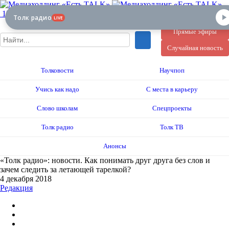
12+
Толк радио
LIVE
Прямые эфиры
Случайная новость
Толковости
Научпоп
Учись как надо
С места в карьеру
Слово школам
Спецпроекты
Толк радио
Толк ТВ
Анонсы
«Толк радио»: новости. Как понимать друг друга без слов и
зачем следить за летающей тарелкой?
4 декабря 2018
Редакция