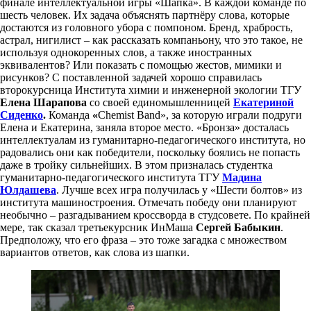
финале интеллектуальной игры «Шапка». В каждой команде по
шесть человек. Их задача объяснять партнёру слова, которые
достаются из головного убора с помпоном. Бренд, храбрость,
астрал, нигилист – как рассказать компаньону, что это такое, не
используя однокоренных слов, а также иностранных
эквивалентов? Или показать с помощью жестов, мимики и
рисунков? С поставленной задачей хорошо справилась
второкурсница Института химии и инженерной экологии ТГУ
Елена Шарапова
со своей единомышленницей
Екатериной
Сиденко
.
Команда
«
Chemist Band», за которую играли подруги
Елена и Екатерина,
заняла второе место. «Бронза» досталась
интеллектуалам из гуманитарно-педагогического института, но
радовались они как победители, поскольку боялись не попасть
даже в тройку сильнейших. В этом призналась студентка
гуманитарно-педагогического института ТГУ
Мадина
Юлдашева
.
Лучше всех игра получилась у «Шести болтов» из
института машиностроения. Отмечать победу они планируют
необычно – разгадыванием кроссворда в студсовете. По крайней
мере, так сказал третьекурсник ИнМаша
Сергей Бабыкин
.
Предположу, что его фраза – это тоже загадка с множеством
вариантов ответов, как слова из шапки.