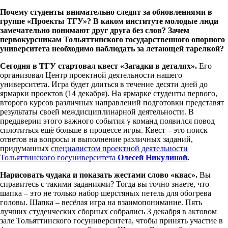
Почему студенты внимательно следят за обновлениями в
группе «Проекты ТГУ»? В каком институте молодые люди
замечательно понимают друг друга без слов? Зачем
первокурсникам Тольяттинского государственного опорного
университета необходимо наблюдать за летающей тарелкой?
Сегодня в ТГУ стартовал квест «Загадки в деталях».
Его
организовал Центр проектной деятельности нашего
университета. Игра будет длиться в течение десяти дней до
ярмарки проектов (14 декабря). На ярмарке студенты первого,
второго курсов различных направлений подготовки представят
результаты своей междисциплинарной деятельности. В
преддверии этого важного события у команд появился повод
сплотиться ещё больше в процессе игры. Квест – это поиск
ответов на вопросы и выполнение различных заданий,
придуманных
специалистом проектной деятельности
Тольяттинского госуниверситета
Олесей Никулиной
.
Нарисовать чудака и показать жестами слово «квас».
Вы
справитесь с такими заданиями? Тогда вы точно знаете, что
шапка – это не только набор шерстяных петель для обогрева
головы. Шапка – весёлая игра на взаимопонимание. Пять
лучших студенческих сборных собрались 3 декабря в актовом
зале Тольяттинского госуниверситета, чтобы принять участие в