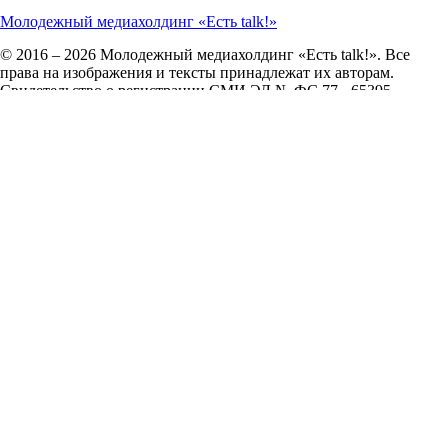
Молодежный медиахолдинг «Есть talk!»
© 2016 – 2026 Молодежный медиахолдинг «Есть talk!». Все
права на изображения и тексты принадлежат их авторам.
Свидетельство о регистрации СМИ ЭЛ № ФС 77 - 65395.
Сетевое издание зарегистрировано в Федеральной службе по
надзору в сфере связи, информационных технологий и
массовых коммуникаций (Роскомнадзор) 18 апреля 2016 года.
О нас
О сайте
Контакты
Пользовательское соглашение
Авторам
Перейти на сайт ТГУ
Запуск сайта —
RuMaster
Отправить жалобу