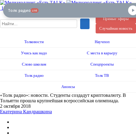
12+
Толк радио
LIVE
Прямые эфиры
Случайная новость
Толковости
Научпоп
Учись как надо
С места в карьеру
Слово школам
Спецпроекты
Толк радио
Толк ТВ
Анонсы
«Толк радио»: новости. Студенты создадут криптовалюту. В
Тольятти прошла крупнейшая всероссийская олимпиада.
2 октября 2018
Екатерина Кандрашкина