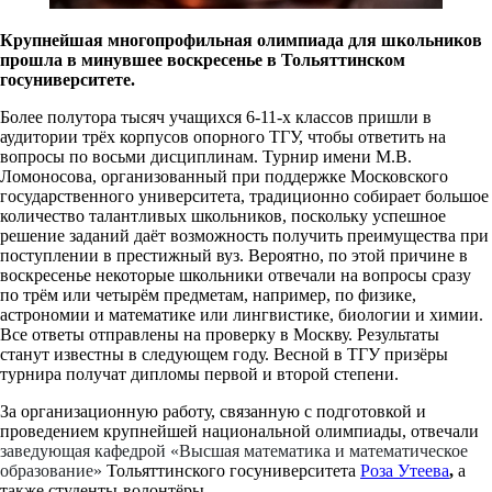
Крупнейшая многопрофильная олимпиада для школьников
прошла в минувшее воскресенье в Тольяттинском
госуниверситете.
Более полутора тысяч учащихся 6-11-х классов пришли в
аудитории трёх корпусов опорного ТГУ, чтобы ответить на
вопросы по восьми дисциплинам. Турнир имени М.В.
Ломоносова, организованный при поддержке Московского
государственного университета, традиционно собирает большое
количество талантливых школьников, поскольку успешное
решение заданий даёт возможность получить преимущества при
поступлении в престижный вуз. Вероятно, по этой причине в
воскресенье некоторые школьники отвечали на вопросы сразу
по трём или четырём предметам, например, по физике,
астрономии и математике или лингвистике, биологии и химии.
Все ответы отправлены на проверку в Москву. Результаты
станут известны в следующем году. Весной в ТГУ призёры
турнира получат дипломы первой и второй степени.
За организационную работу, связанную с подготовкой и
проведением крупнейшей национальной олимпиады, отвечали
заведующая кафедрой «Высшая математика и математическое
образование»
Тольяттинского госуниверситета
Роза Утеева
,
а
также студенты-волонтёры.